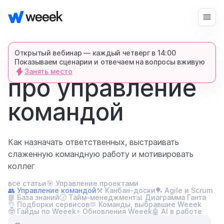
Войти
Начать бесплатно
Открытый вебинар — каждый четверг в 14:00
Показываем сценарии и отвечаем на вопросы вживую
главная
Занять место
блог
про управление
запросить демонстрацию
спишемся в Телеграме и все покажем-
командой
расскажем
продукт
Как назначать ответственных, выстраивать
слаженную командную работу и мотивировать
коллег
возможности
все статьи
🎯 Управление проектами
👥 Управление командой
⚒️ Канбан-доски
🏓 Agile и Scrum
📘 База знаний
🕝 Тайм-менеджмент
📊 Диаграмма Ганта
для кого
👌 Подборки сервисов
🫶 Команды, выбравшие Weeek
🤓 Гайды по Weeek
⚡ Обновления Weeek
🤖 AI в работе