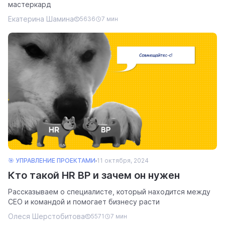
мастеркард
Екатерина Шамина
5636
7 мин
помощь
помогаем научиться работать в Weeek
🎯 УПРАВЛЕНИЕ ПРОЕКТАМИ
11 октября, 2024
Кто такой HR BP и зачем он нужен
Рассказываем о специалисте, который находится между
CEO и командой и помогает бизнесу расти
Олеся Шерстобитова
5571
7 мин