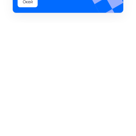
Окей
время начинать
задачи, проекты, канбан-доски, гант, календари,
напоминания и уведомления в Телеге™ — всё
это бесплатно в команде для тебя