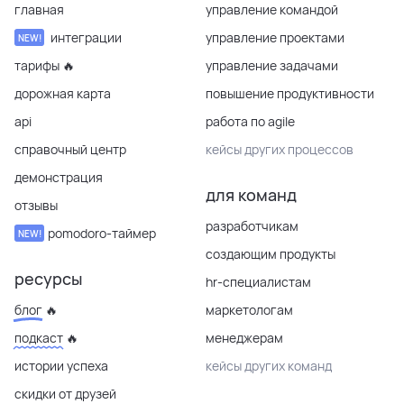
главная
управление командой
интеграции
управление проектами
NEW!
тарифы 🔥
управление задачами
дорожная карта
повышение продуктивности
api
работа по agile
справочный центр
кейсы других процессов
демонстрация
для команд
отзывы
разработчикам
pomodoro-таймер
NEW!
создающим продукты
ресурсы
hr-специалистам
блог 🔥
маркетологам
подкаст 🔥
менеджерам
истории успеха
кейсы других команд
скидки от друзей