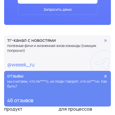
Запросить демо
тг-канал с новостями
полезные фичи и жизненная жиза команды (сммщик
попросил)
@weeek_ru
отзывы
мы считаем, что пи****о, но люди говорят, что ох***но. Как
быть?
46 отзывов
продукт
для процессов