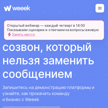
Войти
Начать бесплатно
Открытый вебинар — каждый четверг в 14:00
Показываем сценарии и отвечаем на вопросы вживую
Занять место
запросить демонстрацию
созвон, который
спишемся в Телеграме и все покажем-
расскажем
нельзя заменить
продукт
сообщением
возможности
Запишитесь на демонстрацию платформы и
узнайте, как прокачать команду
для кого
и бизнес с Weeek