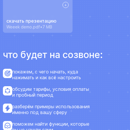
ресурсы
скачать презентацию
Weeek demo.pdf
7 MB
блог
что будет на созвоне:
полезности и рассказы о приятном
покажем, с чего начать, куда
нажимать и как всё настроить
обсудим тарифы, условия оплаты
и пробный период
цены
разберём примеры использования
тарифные планы для любых команд
именно под вашу сферу
поможем найти функции, которые
вы не нашли сами