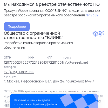
Мы находимся в реестре отечественного ПО
Продукт Weeek компании ООО "ВИИИК" находится в едином
реестре российского программного обеспечения
№19382
Подробнее
Общество с ограниченной
ответственностью "ВИИИК"
Разработка компьютерного программного
обеспечения
ОГРН
ИНН
КПП
почта
1207700237623
7722489513
772201001
info@weeek.net
телефон
+7 (495)-108-69-12
юр. адрес
г. Москва, Лефортовский Вал, дом 24, пом/ком/оф IV-4-7
ОКВЭД 62.01 Разработка компьютерного программного обеспечения
Код вида деятельности в области информационных технологий 1.01; 2.01
Нажимая «Окей», вы даёте
Исключительное право на продукт в полном объеме принадлежит ООО
согласие на обработку файлов
«ВИИИК» (№ 2022669384 от 19.10.2022).