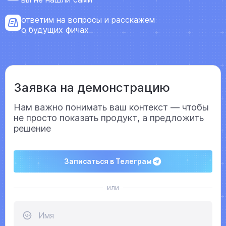
ответим на вопросы и расскажем
о будущих фичах
помощь
помогаем научиться работать в Weeek
Заявка на демонстрацию
Нам важно понимать ваш контекст — чтобы
не просто показать продукт, а предложить
решение
Записаться в Телеграм
или
Имя