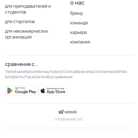
о нас
для преподавателей и
студентов
бренд
для стартапов
команда
для некоммерческих
карьера
организаций
компания
сравнение с...
Trello
Asana
Notion
Monday
Todoist
ClickUp
Basecamp
Jira
Teamwork
Wrike
Airtable
YouTrack
Кайтен
Все сравнения
info@weeek.net