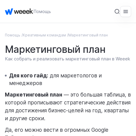
Помощь
Помощь
Креативным командам
Маркетинговый план
ОБЩЕЕ
Маркетинговый план
Введение
Как собрать и реализовать маркетинговый план в Weeek
Начало работы
СЕРВИС
Для кого гайд:
для маркетологов и
менеджеров
Рабочие пространства
Маркетинговый план
— это большая таблица, в
Задачи
которой прописывают стратегические действия
для достижения бизнес-целей на год, кварталы
База знаний
и другие сроки.
CRM
Да, его можно вести в огромных Google
Пользователи