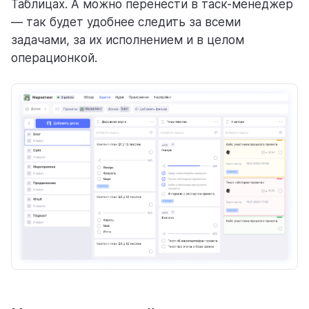
Таблицах. А можно перенести в таск-менеджер
— так будет удобнее следить за всеми
Аналитика
задачами, за их исполнением и в целом
ГОТОВЫЕ РЕШЕНИЯ С WEEEK
операционкой.
Для команд
Менеджерам
Продактам
Разработчикам
Креативным командам
Для производственных команд
Организаторам событий
Для процессов