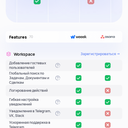
ресурсы
Features
70
блог
Workspace
Зарегистрироваться →
полезности и рассказы о приятном
Добавление гостевых
пользователей
Глобальный поиск по
Задачам, Документам и
Сделкам
Логирование действий
цены
Гибкая настройка
уведомлений
тарифные планы для любых команд
Уведомления в Telegram,
VK, Slack
Ускоренная поддержка в
Telegram