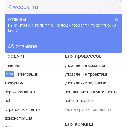
@weeek_ru
отзывы
мы считаем, что пи****о, но люди говорят, что ох***но. Как
быть?
46 отзывов
продукт
для процессов
главная
управление командой
интеграции
управление проектами
NEW!
тарифы 🔥
управление задачами
дорожная карта
повышение продуктивности
api
работа по agile
справочный центр
кейсы других процессов
демонстрация
для команд
отзывы