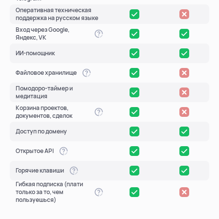
Оперативная техническая
поддержка на русском языке
помощь
Вход через Google,
Яндекс, VK
помогаем научиться работать в Weeek
ИИ-помощник
Файловое хранилище
Помодоро-таймер и
медитация
Корзина проектов,
документов, сделок
Доступ по домену
Открытое API
Горячие клавиши
Гибкая подписка (плати
только за то, чем
пользуешься)