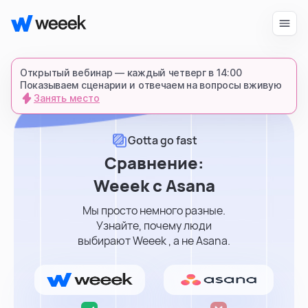
Войти
Начать бесплатно
Открытый вебинар — каждый четверг в 14:00
Показываем сценарии и отвечаем на вопросы вживую
Занять место
запросить демонстрацию
спишемся в Телеграме и все покажем-
Gotta go fast
расскажем
Сравнение:
Weeek с Asana
продукт
Мы просто немного разные.
Узнайте, почему люди
возможности
выбирают Weeek , а не Asana.
для кого