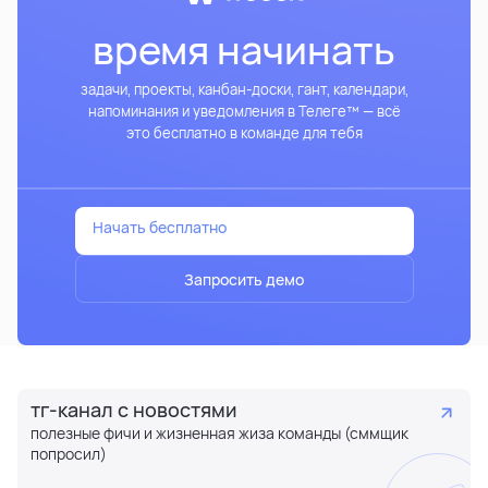
время начинать
задачи, проекты, канбан-доски, гант, календари,
напоминания и уведомления в Телеге™ — всё
это бесплатно в команде для тебя
Начать бесплатно
Запросить демо
тг-канал с новостями
полезные фичи и жизненная жиза команды (сммщик
попросил)