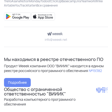
Trello
Asana
Notion
Monday
Todoist
ClickUp
Basecamp
Jira
Teamwork
Wrike
Airtable
YouTrack
Kaiten
Все сравнения
info@weeek.net
Мы находимся в реестре отечественного ПО
Продукт Weeek компании ООО "ВИИИК" находится в едином
реестре российского программного обеспечения
№19382
Подробнее
Общество с ограниченной
ответственностью "ВИИИК"
Разработка компьютерного программного
обеспечения