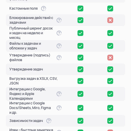
Кастомные поля
Блокирование действий с
задачами
Публичный шеринг досок
и задач на неделю и
месяц
Файлы к задачам и
обложки у задач
Утверждение (подпись)
файлов
Утверждение задач
Выгрузка задач в XSLX, CSV,
JSON
Интеграции с Google,
Яндекс и Apple
Календарями
Интеграции с Google
Docs/Sheets, Miro, Figma
и др.
Зависимости задач
Идеи – быстрые заметки в