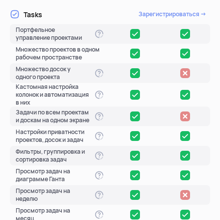
Tasks
Зарегистрироваться →
Портфельное
управление проектами
Множество проектов в одном
рабочем пространстве
Множество досок у
одного проекта
Кастомная настройка
колонок и автоматизация
в них
Задачи по всем проектам
и доскам на одном экране
Настройки приватности
проектов, досок и задач
Фильтры, группировка и
сортировка задач
Просмотр задач на
диаграмме Ганта
Просмотр задач на
неделю
Просмотр задач на
месяц