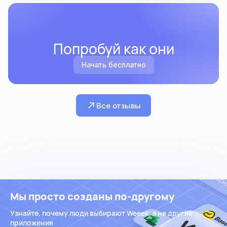
Попробуй как они
Начать бесплатно
Все отзывы
Мы просто созданы по-другому
Узнайте, почему люди выбирают Weeek, а не другие
приложения