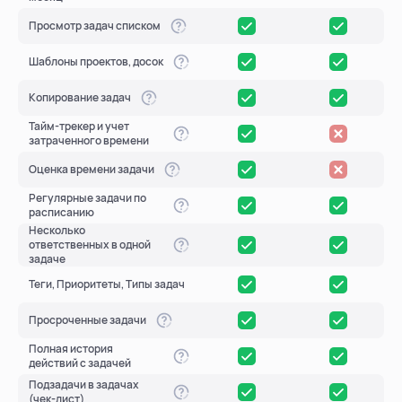
Просмотр задач списком
Шаблоны проектов, досок
Копирование задач
Тайм-трекер и учет
затраченного времени
Оценка времени задачи
Регулярные задачи по
расписанию
Несколько
ответственных в одной
задаче
Теги, Приоритеты, Типы задач
Просроченные задачи
Полная история
действий с задачей
Подзадачи в задачах
(чек-лист)