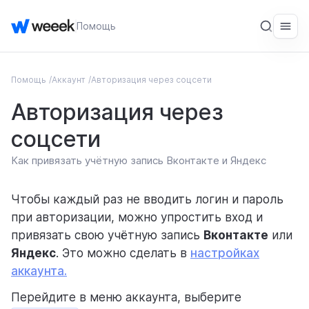
Помощь
Помощь
Аккаунт
Авторизация через соцсети
ОБЩЕЕ
Авторизация через
Введение
соцсети
Начало работы
Как привязать учётную запись Вконтакте и Яндекс
СЕРВИС
Рабочие пространства
Чтобы каждый раз не вводить логин и пароль
при авторизации, можно упростить вход и
Аккаунт
привязать свою учётную запись
Вконтакте
или
Рабочее пространство
Яндекс
. Это можно сделать в
настройках
аккаунта.
Уведомления
Перейдите в меню аккаунта, выберите
Импорт