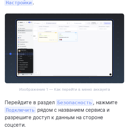
Настройки
.
Интеграции и API
Мини-сервисы
Как оплатить
Weeek Android & iOS
Задачи
База знаний
CRM
Изображение 1 — Как перейти в меню аккаунта
Пользователи
Перейдите в раздел
Безопасность
, нажмите
Аналитика
Подключить
рядом с названием сервиса и
разрешите доступ к данным на стороне
ГОТОВЫЕ РЕШЕНИЯ С WEEEK
соцсети.