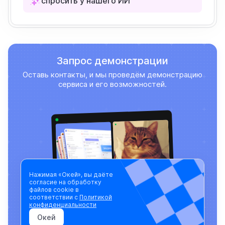
спросить у нашего ИИ
Запрос демонстрации
Оставь контакты, и мы проведём демонстрацию
сервиса и его возможностей.
Нажимая «Окей», вы даёте
согласие на обработку
файлов cookie в
соответствии с
Политикой
Записаться на демо
конфиденциальности
Записаться на демо
Окей