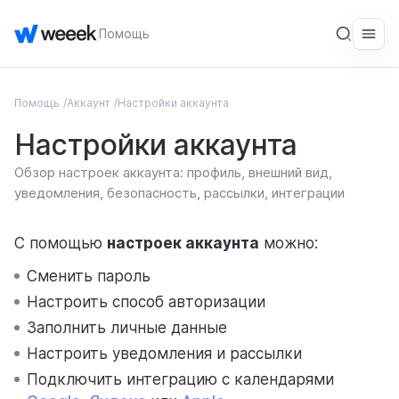
Помощь
Помощь
Аккаунт
Настройки аккаунта
ОБЩЕЕ
Настройки аккаунта
Введение
Обзор настроек аккаунта: профиль, внешний вид,
Начало работы
уведомления, безопасность, рассылки, интеграции
СЕРВИС
С помощью
настроек аккаунта
можно:
Рабочие пространства
Сменить пароль
Аккаунт
Настроить способ авторизации
Рабочее пространство
Заполнить личные данные
Настроить уведомления и рассылки
Уведомления
Подключить интеграцию с календарями
Импорт