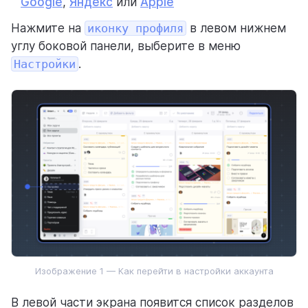
Google
,
Яндекс
или
Apple
Нажмите на
Интеграции и API
иконку профиля
в левом нижнем
углу боковой панели, выберите в меню
Мини-сервисы
Настройки
.
Как оплатить
Weeek Android & iOS
Задачи
База знаний
CRM
Пользователи
Аналитика
Изображение 1 — Как перейти в настройки аккаунта
ГОТОВЫЕ РЕШЕНИЯ С WEEEK
В левой части экрана появится список разделов