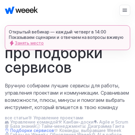
Войти
Начать бесплатно
Открытый вебинар — каждый четверг в 14:00
Показываем сценарии и отвечаем на вопросы вживую
главная
Занять место
блог
про подборки
запросить демонстрацию
спишемся в Телеграме и все покажем-
сервисов
расскажем
продукт
Вручную собираем лучшие сервисы для работы,
управления проектами и коммуникации. Сравниваем
возможности, плюсы, минусы и помогаем выбрать
возможности
инструмент, который впишется в твою команду
все статьи
🎯 Управление проектами
для кого
👥 Управление командой
⚒️ Канбан-доски
🏓 Agile и Scrum
📘 База знаний
🕝 Тайм-менеджмент
📊 Диаграмма Ганта
👌 Подборки сервисов
🫶 Команды, выбравшие Weeek
🤓 Гайды по Weeek
⚡ Обновления Weeek
🤖 AI в работе