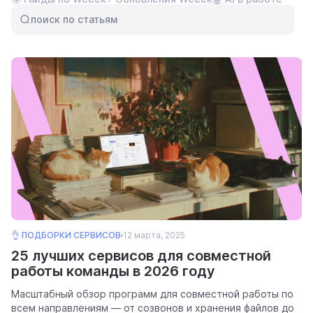
ресурсы
поиск по статьям
блог
полезности и рассказы о приятном
👌 ПОДБОРКИ СЕРВИСОВ
12 марта, 2025
цены
25 лучших сервисов для совместной
тарифные планы для любых команд
работы команды в 2026 году
Масштабный обзор программ для совместной работы по
всем направлениям — от созвонов и хранения файлов до