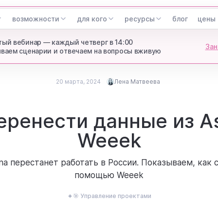
возможности
для кого
ресурсы
блог
цены
ый вебинар — каждый четверг в 14:00
Зан
ваем сценарии и отвечаем на вопросы вживую
20 марта, 2024
Лена Матвеева
Опубликовано
20 марта, 2024
Лена Матвеева
еренести данные из A
Updated
ex Head of Marketing Weeek
Weeek
na перестанет работать в России. Показываем, как 
помощью Weeek
🎯 Управление проектами