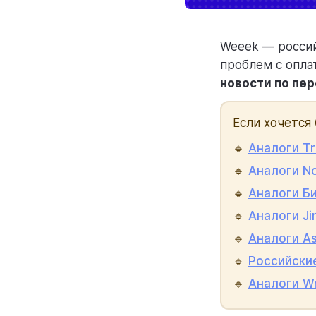
Weeek — россий
проблем с опла
новости по пе
Если хочется
🔹
Аналоги Tr
🔹
Аналоги No
🔹
Аналоги Б
🔹
Аналоги Ji
🔹
Аналоги As
🔹
Российские
🔹
Аналоги Wr