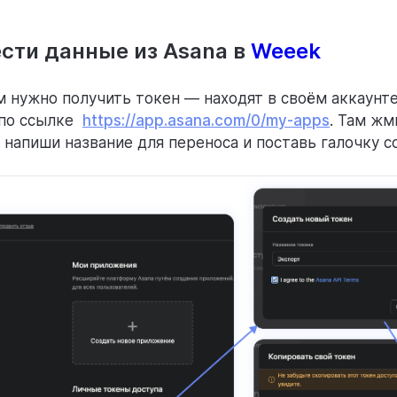
сти данные из Asana в
Weeek
нужно получить токен — находят в своём аккаунте
 по ссылке
https://app.asana.com/0/my-apps
. Там жм
 напиши название для переноса и поставь галочку со