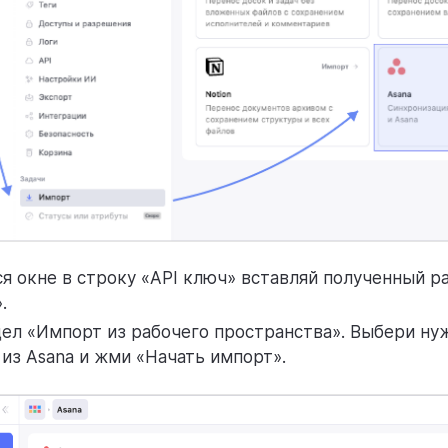
я окне в строку «API ключ» вставляй полученный р
.
дел «Импорт из рабочего пространства». Выбери ну
из Asana и жми «Начать импорт».