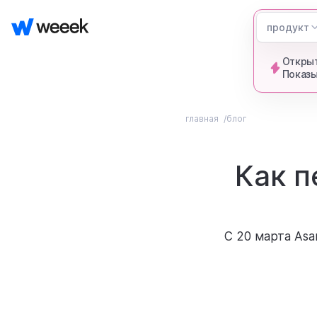
продукт
Открыт
Показы
главная
блог
Как п
С 20 марта Asa