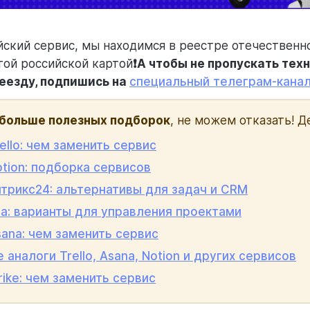
ский сервис, мы находимся в реестре отечественно
той российской картой
❗️А чтобы не пропускать тех
реезду, подпишись на
специальный телеграм-кана
больше полезных подборок
, не можем отказать! Д
ello: чем заменить сервис
tion: подборка сервисов
итрикс24: альтернативы для задач и CRM
ra: варианты для управления проектами
ana: чем заменить сервис
 аналоги Trello, Asana, Notion и других сервисов
ike: чем заменить сервис