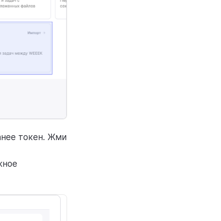
анее токен. Жми
жное