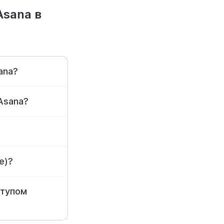
Asana в
ana?
Asana?
е)?
ступом