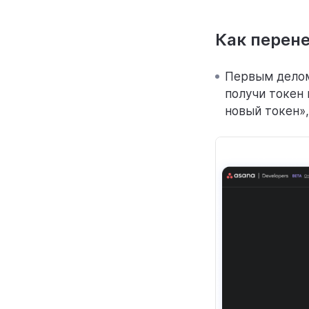
Как перене
Первым делом 
получи токен
новый токен»,