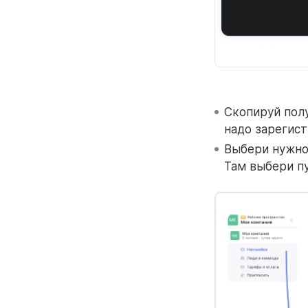
Скопируй полу
надо зарегист
Выбери нужное
Там выбери пу