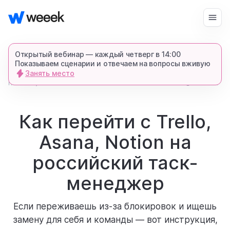
Войти
Начать бесплатно
Открытый вебинар — каждый четверг в 14:00
Показываем сценарии и отвечаем на вопросы вживую
Занять место
запросить демонстрацию
главная
6550
2 мин.
блог
спишемся в Телеграме и все покажем-
расскажем
Как перейти с Trello,
Asana, Notion на
продукт
российский таск-
возможности
менеджер
Если переживаешь из-за блокировок и ищешь
для кого
замену для себя и команды — вот инструкция,