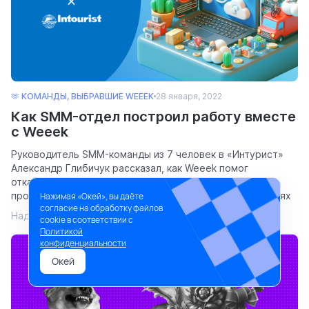
🫶 КОМАНДЫ, ВЫБРАВШИЕ WEEEK
28 января, 2022
Как SMM-отдел построил работу вместе
с Weeek
Руководитель SMM-команды из 7 человек в «Интурист»
Александр Глибичук рассказал, как Weeek помог
отказаться от кучи писем в чатах, систематизировать
процессы и лучше отрабатывать инфоповоды в соцсетях
Нажимая «Окей», вы даёте
согласие на обработку файлов
Надежда Соколова
3071
2 мин.
cookie в соответствии с
Политикой
конфиденциальности
Окей