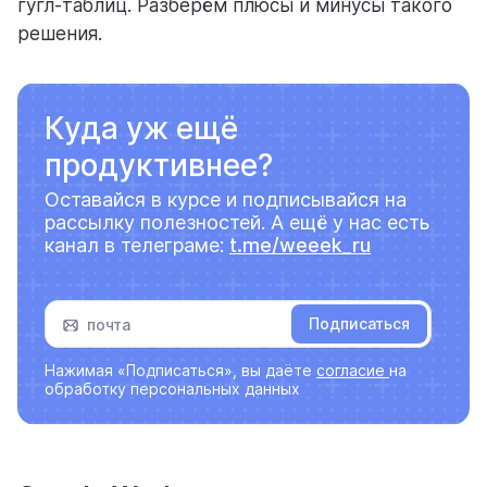
гугл-таблиц. Разберём плюсы и минусы такого
решения.
Куда уж ещё
продуктивнее?
Оставайся в курсе и подписывайся на
рассылку полезностей. А ещё у нас есть
канал в телеграме:
t.me/weeek_ru
Подписаться
Нажимая «Подписаться», вы даёте
согласие
на
обработку персональных данных