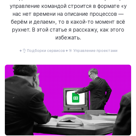
управление командой строится в формате «у
ресурсы
нас нет времени на описание процессов —
берём и делаем», то в какой-то момент всё
рухнет. В этой статье я расскажу, как этого
избежать.
👌 Подборки сервисов
🎯 Управление проектами
блог
полезности и рассказы о приятном
цены
тарифные планы для любых команд