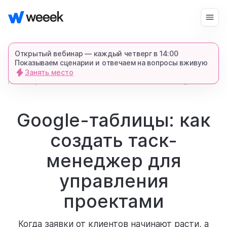
Войти
Начать бесплатно
Открытый вебинар — каждый четверг в 14:00
Показываем сценарии и отвечаем на вопросы вживую
Занять место
запросить демонстрацию
главная
48438
5 мин.
блог
спишемся в Телеграме и все покажем-
расскажем
Google-таблицы: как
создать таск-
продукт
менеджер для
возможности
управления
проектами
для кого
Когда заявки от клиентов начинают расти, а