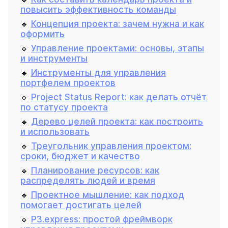
повысить эффективность команды
🔹
Концепция проекта: зачем нужна и как
оформить
🔹
Управление проектами: основы, этапы
и инструменты
🔹
Инструменты для управления
портфелем проектов
🔹
Project Status Report: как делать отчёт
по статусу проекта
🔹
Дерево целей проекта: как построить
и использовать
🔹
Треугольник управления проектом:
сроки, бюджет и качество
🔹
Планирование ресурсов: как
распределять людей и время
🔹
Проектное мышление: как подход
помогает достигать целей
🔹
P3.express: простой фреймворк