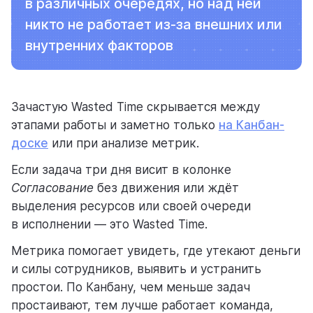
в различных очередях, но над ней
ресурсы
никто не работает из-за внешних или
внутренних факторов
Зачастую Wasted Time скрывается между
блог
этапами работы и заметно только
на Канбан-
полезности и рассказы о приятном
доске
или при анализе метрик.
Если задача три дня висит в колонке
Согласование
без движения или ждёт
выделения ресурсов или своей очереди
в исполнении — это Wasted Time.
цены
Метрика помогает увидеть, где утекают деньги
тарифные планы для любых команд
и силы сотрудников, выявить и устранить
простои. По Канбану, чем меньше задач
простаивают, тем лучше работает команда,