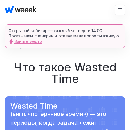
Войти
Начать бесплатно
Открытый вебинар — каждый четверг в 14:00
Показываем сценарии и отвечаем на вопросы вживую
Занять место
запросить демонстрацию
главная
970
4
глоссарий
спишемся в Телеграме и все покажем-
расскажем
Что такое Wasted
Time
продукт
возможности
Wasted Time
(англ. «потерянное время») — это
для кого
периоды, когда задача лежит