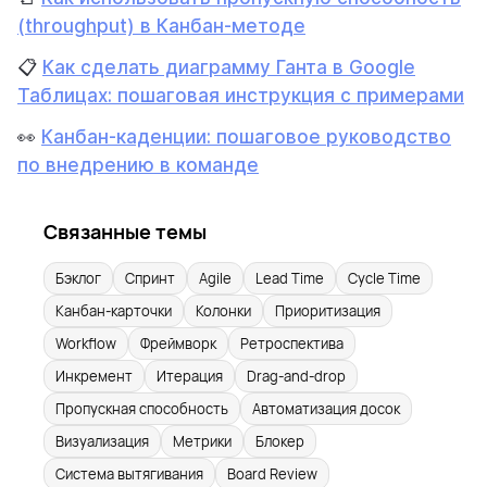
(throughput) в Канбан-методе
📋
Как сделать диаграмму Ганта в Google
Таблицах: пошаговая инструкция с примерами
👀
Канбан-каденции: пошаговое руководство
по внедрению в команде
Связанные темы
Бэклог
Спринт
Agile
Lead Time
Cycle Time
Канбан-карточки
Колонки
Приоритизация
Workflow
Фреймворк
Ретроспектива
Инкремент
Итерация
Drag-and-drop
Пропускная способность
Автоматизация досок
Визуализация
Метрики
Блокер
Система вытягивания
Board Review