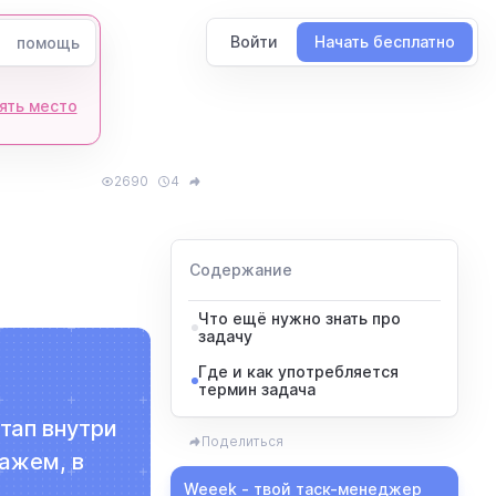
Войти
Начать бесплатно
помощь
ять место
2690
4
Содержание
Что ещё нужно знать про
задачу
Где и как употребляется
термин задача
тап внутри
Поделиться
кажем, в
Weeek - твой таск-менеджер