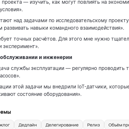
 проекта — изучить, как могут повлиять на эконом
условия».
отают над
задачами
по исследовательскому проекту 
м развивать навыки командного взаимодействия».
бует точных расчётов. Для этого мне нужно тщател
и эксперимент».
 обслуживании и инженерии
дача
службы эксплуатации — регулярно проводить т
асосов».
ации этой
задачи
мы внедрили IoT-датчики, которы
ивают состояние оборудования».
темы
эклог
Дедлайн
Делегирование
Релиз
Объём пр