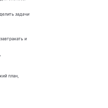
еделить
задачи
озавтракать и
,
кий план,