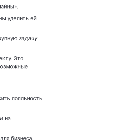
лайны».
ны уделить ей
крупную
задачу
екту. Это
 возможные
ить лояльность
чи
на
для бизнеса.