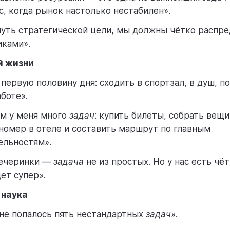
с, когда рынок настолько нестабилен».
уть стратегической цели, мы должны чётко распр
иками».
й жизни
 первую половину дня: сходить в спортзал, в душ, п
боте».
м у меня много
задач
: купить билеты, собрать вещи
номер в отеле и составить маршрут по главным
ельностям».
вечеринки —
задача
не из простых. Но у нас есть чёт
ет супер».
 наука
не попалось пять нестандартных
задач
».