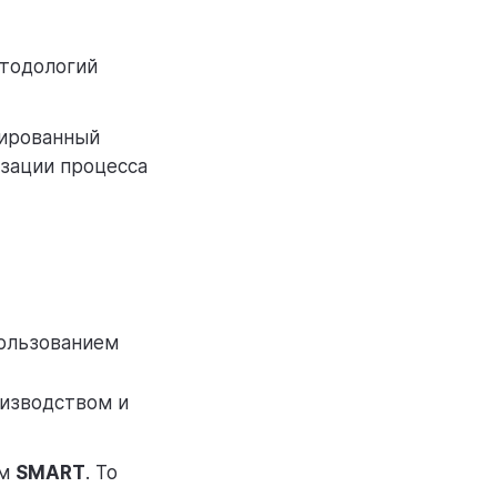
етодологий
тированный
изации процесса
пользованием
оизводством и
ям
SMART
. То