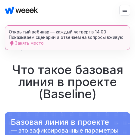
Войти
Начать бесплатно
Открытый вебинар — каждый четверг в 14:00
Показываем сценарии и отвечаем на вопросы вживую
Занять место
запросить демонстрацию
главная
4787
4
глоссарий
спишемся в Телеграме и все покажем-
расскажем
Что такое базовая
линия в проекте
продукт
(Baseline)
возможности
Базовая линия в проекте
для кого
— это зафиксированные параметры