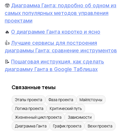
🤓
Диаграмма Ганта: подробно об одном из
самых популярных методов управления
проектами
🔥
О диаграмме Ганта коротко и ясно
👍
Лучшие сервисы для построения
диаграммы Ганта: сравнение инструментов
📝
Пошаговая инструкция, как сделать
диаграмму Ганта в Google Таблицах
Связанные темы
Этапы проекта
Фаза проекта
Майлстоуны
Логика проекта
Критический путь
Жизненный цикл проекта
Зависимости
Диаграмма Ганта
График проекта
Вехи проекта