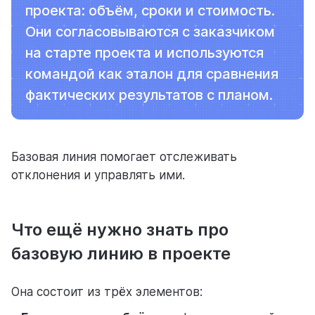
проекта: объём, сроки и стоимость.
ресурсы
Они согласовываются с заказчиком
на старте проекта и используются
командой как эталон для сравнения
фактических результатов с планом.
блог
полезности и рассказы о приятном
Базовая линия помогает отслеживать
отклонения и управлять ими.
Что ещё нужно знать про
цены
базовую линию в проекте
тарифные планы для любых команд
Она состоит из трёх элементов: