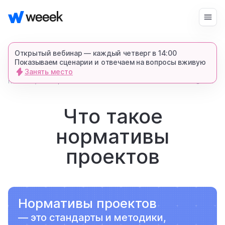
Войти
Начать бесплатно
Открытый вебинар — каждый четверг в 14:00
Показываем сценарии и отвечаем на вопросы вживую
Занять место
запросить демонстрацию
главная
989
4
глоссарий
спишемся в Телеграме и все покажем-
расскажем
Что такое
нормативы
продукт
проектов
возможности
Нормативы проектов
для кого
— это стандарты и методики,