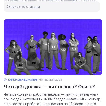
ресурсы
поиск по статьям
блог
полезности и рассказы о приятном
🕝 ТАЙМ-МЕНЕДЖМЕНТ
15 января, 2025
цены
Четырёхдневка — хит сезона? Опять?
тарифные планы для любых команд
Четырёхдневная рабочая неделя — звучит, как влажный
сон людей, которым лишь бы бездельничать. Или кошмар,
а то заставят работать четыре дня по 12 часов. Но это