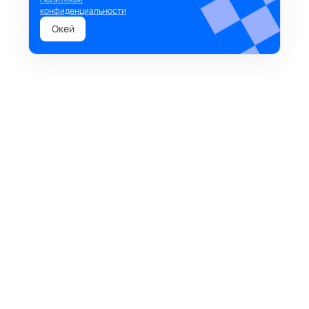
конфиденциальности
Окей
время начинать
задачи, проекты, канбан-доски, гант, календари,