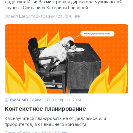
доделаю» Ильи Вахмистрова и директора музыкальной
группы «Свидание» Катерины Павловой
Олеся Шерстобитова
14233
10 мин.
🕝 ТАЙМ-МЕНЕДЖМЕНТ
19 февраля, 2024
Контекстное планирование
Как научиться планировать не от дедлайнов или
приоритетов, а от внешнего контекста
Регина Бабужина
6493
7 мин.