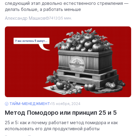
следующий этап довольно естественного стремления —
делать больше, а работать меньше
Александр Машков
помощь
7412
5 мин.
помогаем научиться работать в Weeek
🕝 ТАЙМ-МЕНЕДЖМЕНТ
15 ноября, 2024
Метод Помодоро или принцип 25 и 5
25 и 5: как и почему работает метод помидора и как
использовать его для продуктивной работы