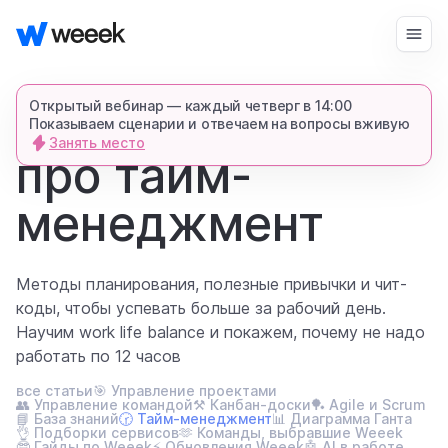
Войти
Начать бесплатно
Открытый вебинар — каждый четверг в 14:00
Показываем сценарии и отвечаем на вопросы вживую
главная
Занять место
блог
про тайм-
запросить демонстрацию
спишемся в Телеграме и все покажем-
менеджмент
расскажем
продукт
Методы планирования, полезные привычки и чит-
коды, чтобы успевать больше за рабочий день.
Научим work life balance и покажем, почему не надо
возможности
работать по 12 часов
все статьи
🎯 Управление проектами
для кого
👥 Управление командой
⚒️ Канбан-доски
🏓 Agile и Scrum
📘 База знаний
🕝 Тайм-менеджмент
📊 Диаграмма Ганта
👌 Подборки сервисов
🫶 Команды, выбравшие Weeek
🤓 Гайды по Weeek
⚡ Обновления Weeek
🤖 AI в работе