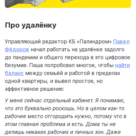
помощь
Про удалёнку
помогаем научиться работать в Weeek
Управляющий редактор КБ «Палиндром»
Павел
Фёдоров
начал работать на удалёнке задолго
до пандемии и общего перехода в это цифровое
безумие. Паша попробовал многое, чтобы
найти
баланс
между семьёй и работой в пределах
одной квартиры, и вывел простое, но
эффективное решение:
У меня сейчас отдельный кабинет. Я понимаю,
что это буквально роскошь. Но в целом как-то
рабочее место отгородить нужно, потому что в
этом главная проблема и есть. Дома ты не
делишь никаких рабочих и личных зон. Даже