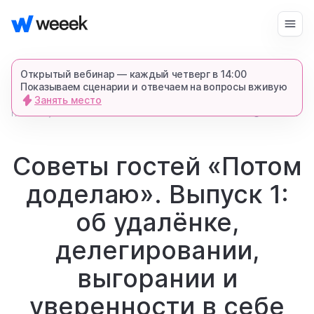
Войти
Начать бесплатно
Открытый вебинар — каждый четверг в 14:00
Показываем сценарии и отвечаем на вопросы вживую
Занять место
запросить демонстрацию
главная
3762
5 мин.
блог
спишемся в Телеграме и все покажем-
расскажем
Советы гостей «Потом
доделаю». Выпуск 1:
продукт
об удалёнке,
возможности
делегировании,
выгорании и
для кого
уверенности в себе