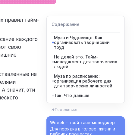
х правил тайм-
Содержание
Муза и Чудовище. Как
исание каждого
организовать творческий
уют свою
труд
лишние
Не делай это. Тайм-
менеджмент для творческих
людей
оставленные не
Муза по расписанию:
организация рабочего дня
телями
для творческих личностей
А значит, эти
Так. Что дальше
ческого
Поделиться
Weeek - твой таск-менеджер
Для порядка в голове, жизни и
рабочих процессах