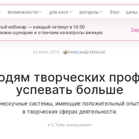
возможности
для кого
ресурсы
блог
цены
ый вебинар — каждый четверг в 14:00
Зан
ваем сценарии и отвечаем на вопросы вживую
24 июня, 2019
Александр Машков
Опубликовано
24 июня, 2019
Александр Машков
юдям творческих про
Updated
ех-СМО Weeek
успевать больше
 нескучные системы, имеющие положительный опыт
в творческих сферах деятельности.
🕝 Тайм-менеджмент