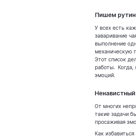
Пишем рутин
У всех есть ка
заваривание ча
выполнение одн
механическую п
Этот список де
работы. Когда,
эмоций.
Ненавистный
От многих непр
такие задачи б
просаживая эмо
Как избавиться