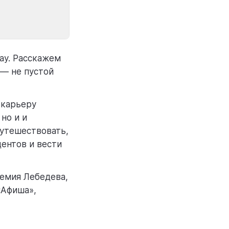
ау. Расскажем
 — не пустой
 карьеру
но и и
путешествовать,
дентов и вести
темия Лебедева,
 «Афиша»,