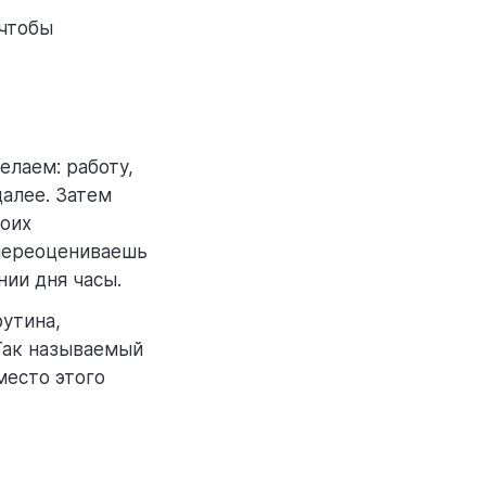
 чтобы
елаем: работу,
далее. Затем
воих
 переоцениваешь
нии дня часы.
рутина,
 Так называемый
место этого
.