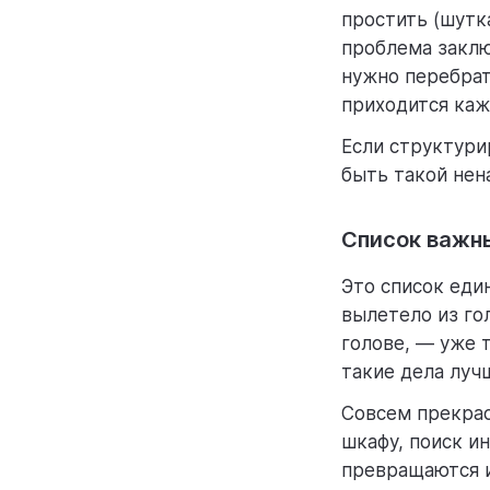
простить (шутк
проблема заклю
нужно перебрат
приходится каж
Если структури
быть такой нен
Список важн
Это список еди
вылетело из го
голове, — уже 
такие дела луч
Совсем прекрасн
шкафу, поиск и
превращаются и