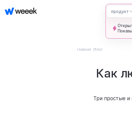
продукт
Открыт
Показы
главная
блог
Как л
Три простые и