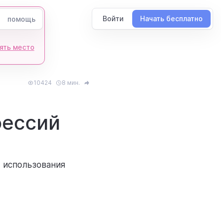
Войти
Начать бесплатно
помощь
ять место
10424
8 мин.
фессий
 использования