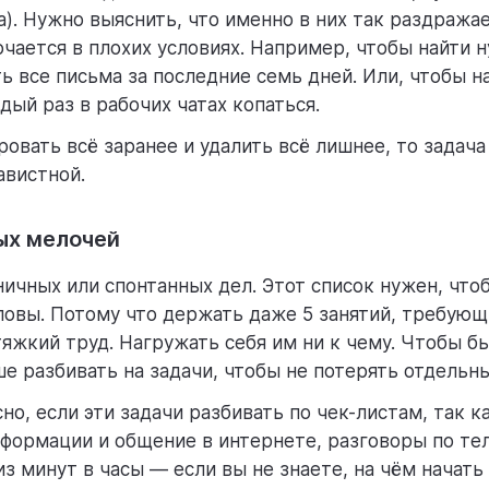
а). Нужно выяснить, что именно в них так раздража
чается в плохих условиях. Например, чтобы найти 
ь все письма за последние семь дней. Или, чтобы н
дый раз в рабочих чатах копаться.
ровать всё заранее и удалить всё лишнее, то задач
авистной.
ых мелочей
ничных или спонтанных дел. Этот список нужен, что
ловы. Потому что держать даже 5 занятий, требующ
тяжкий труд. Нагружать себя им ни к чему. Чтобы б
ше разбивать на задачи, чтобы не потерять отдельн
о, если эти задачи разбивать по чек-листам, так к
нформации и общение в интернете, разговоры по те
з минут в часы — если вы не знаете, на чём начать 