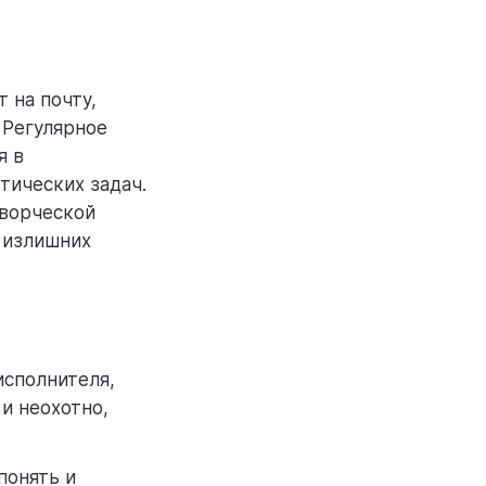
 на почту,
 Регулярное
я в
тических задач.
творческой
т излишних
исполнителя,
и неохотно,
понять и