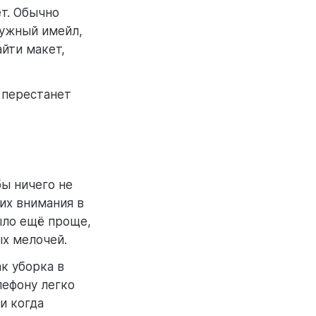
ет. Обычно
нужный имейл,
айти макет,
а перестанет
бы ничего не
их внимания в
ыло ещё проще,
ых мелочей.
ак уборка в
лефону легко
и когда