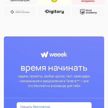
время начинать
задачи, проекты, канбан-доски, гант, календари,
напоминания и уведомления в Телеге™ — всё
это бесплатно в команде для тебя
Начать бесплатно