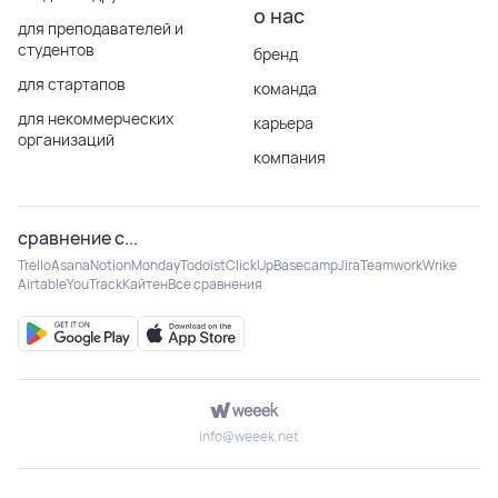
о нас
для преподавателей и
студентов
бренд
для стартапов
команда
для некоммерческих
карьера
организаций
компания
сравнение с...
Trello
Asana
Notion
Monday
Todoist
ClickUp
Basecamp
Jira
Teamwork
Wrike
Airtable
YouTrack
Кайтен
Все сравнения
info@weeek.net