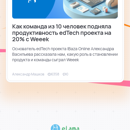
помощь
Как команда из 10 человек подняла
помогаем научиться работать в Weeek
продуктивность edTech проекта на
20% с Weeek
Основатель edTech проекта IBaza Online Александра
Васильева рассказала нам, какую роль в становлении
продукта и команды сыграл Weeek
Александр Машков
6358
0