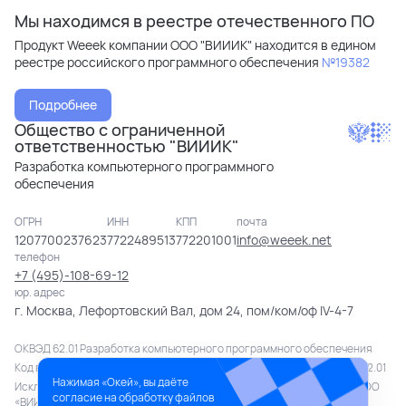
Мы находимся в реестре отечественного ПО
Продукт Weeek компании ООО "ВИИИК" находится в едином
реестре российского программного обеспечения
№19382
Подробнее
Общество с ограниченной
ответственностью "ВИИИК"
Разработка компьютерного программного
обеспечения
ОГРН
ИНН
КПП
почта
1207700237623
7722489513
772201001
info@weeek.net
телефон
+7 (495)-108-69-12
юр. адрес
г. Москва, Лефортовский Вал, дом 24, пом/ком/оф IV-4-7
ОКВЭД 62.01 Разработка компьютерного программного обеспечения
Код вида деятельности в области информационных технологий 1.01; 2.01
Нажимая «Окей», вы даёте
Исключительное право на продукт в полном объеме принадлежит ООО
согласие на обработку файлов
«ВИИИК» (№ 2022669384 от 19.10.2022).