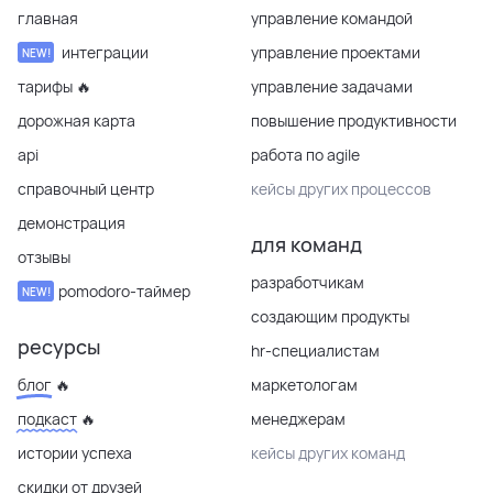
главная
управление командой
интеграции
управление проектами
NEW!
тарифы 🔥
управление задачами
дорожная карта
повышение продуктивности
api
работа по agile
справочный центр
кейсы других процессов
демонстрация
для команд
отзывы
разработчикам
pomodoro-таймер
NEW!
создающим продукты
ресурсы
hr-специалистам
блог 🔥
маркетологам
подкаст 🔥
менеджерам
истории успеха
кейсы других команд
скидки от друзей