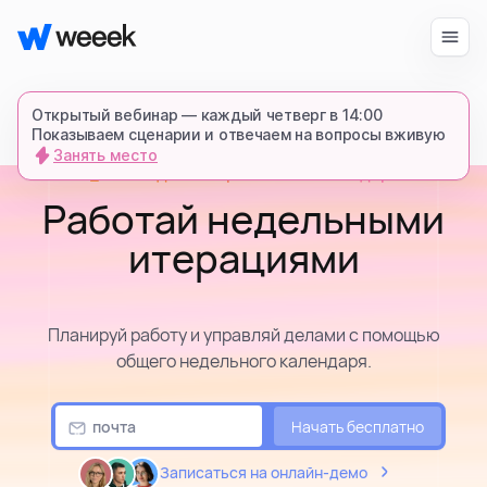
Войти
Начать бесплатно
Открытый вебинар — каждый четверг в 14:00
Показываем сценарии и отвечаем на вопросы вживую
Занять место
Командный и проектный календарь
запросить демонстрацию
Работай недельными
спишемся в Телеграме и все покажем-
расскажем
итерациями
продукт
Планируй работу и управляй делами с помощью
общего недельного календаря.
возможности
Начать бесплатно
для кого
Записаться на онлайн-демо