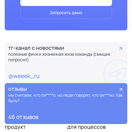
Запросить демо
тг-канал с новостями
полезные фичи и жизненная жиза команды (сммщик
попросил)
@weeek_ru
отзывы
мы считаем, что пи****о, но люди говорят, что ох***но. Как
быть?
46 отзывов
продукт
для процессов