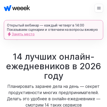
Войти
Начать бесплатно
Открытый вебинар — каждый четверг в 14:00
Показываем сценарии и отвечаем на вопросы вживую
Занять место
запросить демонстрацию
главная
172007
16 мин.
4
блог
спишемся в Телеграме и все покажем-
расскажем
14 лучших онлайн-
ежедневников в 2026
продукт
году
возможности
Планировать заранее дела на день — секрет
продуктивности многих предпринимателей.
для кого
Делать это удобнее в онлайн-ежедневнике —
смотрим 14 таких сервисов