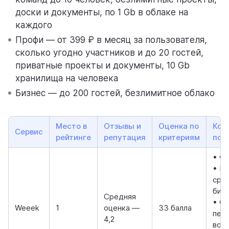
доски и документы, по 1 Gb в облаке на
каждого
Профи — от 399 ₽ в месяц за пользователя,
сколько угодно участников и до 20 гостей,
приватные проекты и документы, 10 Gb
хранилища на человека
Бизнес — до 200 гостей, безлимитное облако
Место в
Отзывы и
Оценка по
Ком
Сервис
рейтинге
репутация
критериям
под
• Ф
• М
сре
биз
Средняя
• С
Weeek
1
оценка —
33 балла
пед
4,2
всем