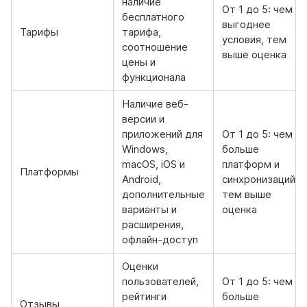
наличие
От 1 до 5: чем
бесплатного
выгоднее
Тарифы
тарифа,
условия, тем
соотношение
выше оценка
цены и
функционала
Наличие веб-
версии и
приложений для
От 1 до 5: чем
Windows,
больше
macOS, iOS и
платформ и
Платформы
Android,
синхронизаций,
дополнительные
тем выше
варианты и
оценка
расширения,
офлайн-доступ
Оценки
пользователей,
От 1 до 5: чем
рейтинги
больше
Отзывы