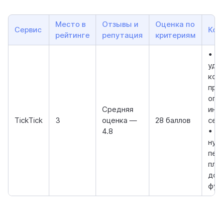
Место в
Отзывы и
Оценка по
Сервис
Ком
рейтинге
репутация
критериям
• Н
уда
ком
про
опл
Средняя
ино
TickTick
3
оценка —
28 баллов
сер
4.8
• В
нуж
пер
пла
доп
фун