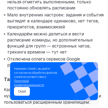
нельзя отметить выполненными, только
постоянно обновлять расписание
Мало внутренних настроек: задания и события
выглядят в календаре одинаково, нет тегов,
приоритетов, взаимосвязей
Календарём можно делиться и вести
расписание команды, но дополнительных
функций для групп — встроенных чатов,
трекинга времени — тут нет
Отключена оплата сервисов Google
российскими картами
Нажимая «Окей», вы даёте
согласие на обработку файлов
cookie в соответствии с
Тарифы
Политикой
конфиденциальности
Календарь от Google бесплатный, подписка
Окей
нужна, чтобы использовать больше сервисов и
пользоваться расширенным хранилищем: