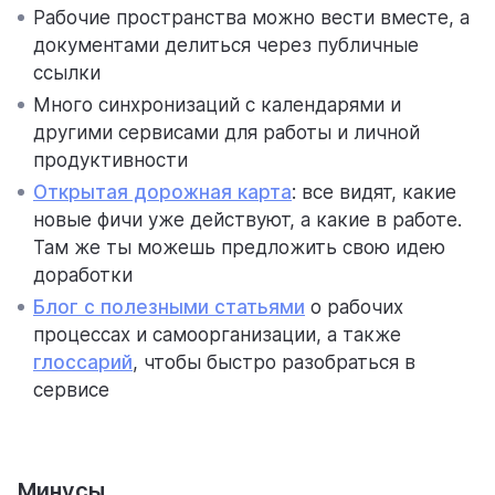
Рабочие пространства можно вести вместе, а
документами делиться через публичные
ссылки
Много синхронизаций с календарями и
другими сервисами для работы и личной
продуктивности
Открытая дорожная карта
: все видят, какие
новые фичи уже действуют, а какие в работе.
Там же ты можешь предложить свою идею
доработки
Блог с полезными статьями
о рабочих
процессах и самоорганизации, а также
глоссарий
, чтобы быстро разобраться в
сервисе
Зарегистрироваться
Планы расходятся
Получай напоминания
в Weeek
со временем
Минусы