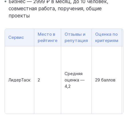
Бизнес — 2999 ₽ в месяц, до 10 человек,
совместная работа, поручения, общие
проекты
Место в
Отзывы и
Оценка по
Сервис
рейтинге
репутация
критериям
•
д
д
Средняя
п
ЛидерТаск
2
оценка —
29 баллов
•
4,2
п
•
м