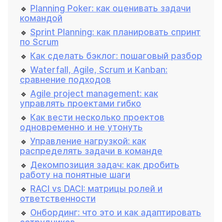
🔹
Planning Poker: как оценивать задачи
командой
🔹
Sprint Planning: как планировать спринт
по Scrum
🔹
Как сделать бэклог: пошаговый разбор
🔹
Waterfall, Agile, Scrum и Kanban:
сравнение подходов
🔹
Agile project management: как
управлять проектами гибко
🔹
Как вести несколько проектов
одновременно и не утонуть
🔹
Управление нагрузкой: как
распределять задачи в команде
🔹
Декомпозиция задач: как дробить
работу на понятные шаги
🔹
RACI vs DACI: матрицы ролей и
ответственности
🔹
Онбординг: что это и как адаптировать