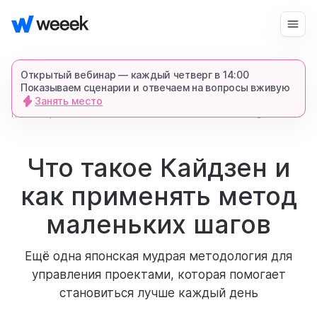
Войти
Начать бесплатно
Открытый вебинар — каждый четверг в 14:00
Показываем сценарии и отвечаем на вопросы вживую
Занять место
запросить демонстрацию
главная
36598
7 мин.
блог
спишемся в Телеграме и все покажем-
расскажем
Что такое Кайдзен и
как применять метод
продукт
маленьких шагов
возможности
Ещё одна японская мудрая методология для
управления проектами, которая помогает
для кого
становиться лучше каждый день