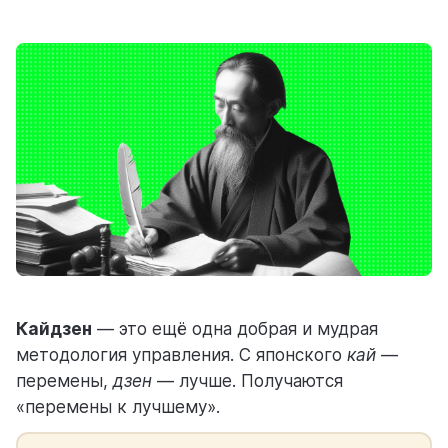
ресурсы
блог
полезности и рассказы о приятном
Кайдзен
— это ещё одна добрая и мудрая
цены
методология управления. С японского
кай
—
тарифные планы для любых команд
перемены,
дзен
— лучше. Получаются
«перемены к лучшему».