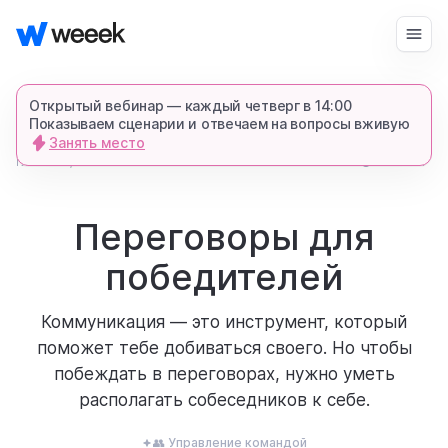
Войти
Начать бесплатно
Открытый вебинар — каждый четверг в 14:00
Показываем сценарии и отвечаем на вопросы вживую
Занять место
запросить демонстрацию
главная
5159
2 мин.
блог
спишемся в Телеграме и все покажем-
расскажем
Переговоры для
победителей
продукт
Коммуникация — это инструмент, который
возможности
поможет тебе добиваться своего. Но чтобы
побеждать в переговорах, нужно уметь
располагать собеседников к себе.
для кого
👥 Управление командой