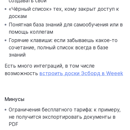
создавать свои
«Чёрный список» тех, кому закрыт доступ к
доскам
Понятная база знаний для самообучения или в
помощь коллегам
Горячие клавиши: если забываешь какое-то
сочетание, полный список всегда в базе
знаний
Есть много интеграций, в том числе
возможность
встроить доски Эсборд в Weeek
Зарегистрироваться
Задачи закрыты
Контролируй свои проекты
в Weeek
вовремя
Минусы
Ограничения бесплатного тарифа: к примеру,
не получится экспортировать документы в
PDF