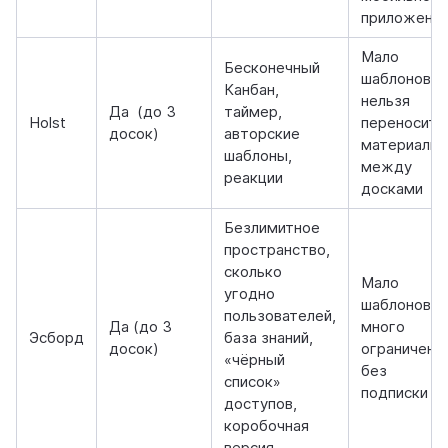
приложени
Мало
Бесконечный
шаблонов,
Канбан,
нельзя
Да (до 3
таймер,
Holst
переносить
досок)
авторские
материалы
шаблоны,
между
реакции
досками
Безлимитное
пространство,
сколько
Мало
угодно
шаблонов,
пользователей,
Да (до 3
много
Эсборд
база знаний,
досок)
ограничени
«чёрный
без
список»
подписки
доступов,
коробочная
версия