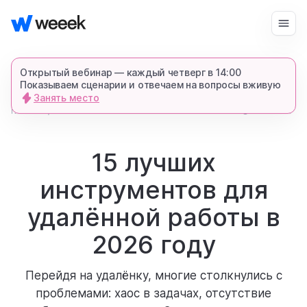
Войти
Начать бесплатно
Открытый вебинар — каждый четверг в 14:00
Показываем сценарии и отвечаем на вопросы вживую
Занять место
запросить демонстрацию
главная
16472
20 мин.
блог
спишемся в Телеграме и все покажем-
расскажем
15 лучших
инструментов для
продукт
удалённой работы в
возможности
2026 году
Перейдя на удалёнку, многие столкнулись с
для кого
проблемами: хаос в задачах, отсутствие