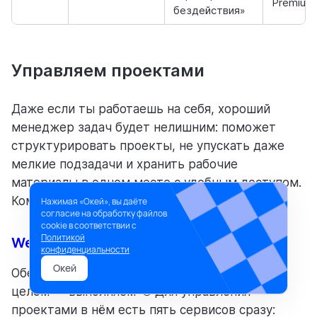
Premium
бездействия»
Управляем проектами
Даже если ты работаешь на себя, хороший
менеджер задач будет нелишним: поможет
структурировать проекты, не упускать даже
мелкие подзадачи и хранить рабочие
материалы в одном месте с удобным доступом.
Командам такой вообще необходим 😉
Нажимая «Окей», вы даёте
согласие на обработку файлов
cookie в соответствии с
Политикой
Weeek
конфиденциальности
Окей
Обещали рассказать подробнее о Weeek в
целом — выполняем 🫡 Для управления
проектами в нём есть пять сервисов сразу: