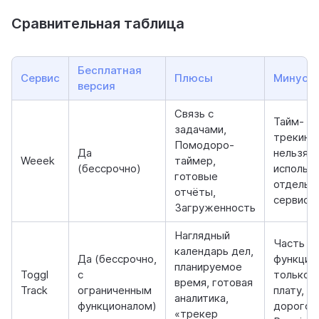
Сравнительная таблица
Бесплатная
Сервис
Плюсы
Минусы
версия
Связь с
Тайм-
задачами,
трекинг
Помодоро-
Да
нельзя
Weeek
таймер,
(бессрочно)
использ
готовые
отдельн
отчёты,
сервиса
Загруженность
Наглядный
Часть
календарь дел,
Да (бессрочно,
функций
планируемое
Toggl
с
только з
время, готовая
Track
ограниченным
плату,
аналитика,
функционалом)
дорогой
«трекер