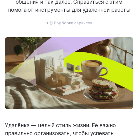
общения и так далее. Справиться с этим
ресурсы
помогают инструменты для удалённой работы
👌 Подборки сервисов
блог
полезности и рассказы о приятном
цены
тарифные планы для любых команд
Удалёнка — целый стиль жизни. Её важно
правильно организовать, чтобы успевать