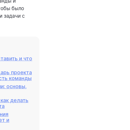
анды и
тобы было
и задачи с
ставить и что
дарь проекта
сть команды
и: основы,
: как делать
та
ния
ет и