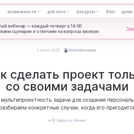
возможности
для кого
ресурсы
блог
цены
ый вебинар — каждый четверг в 14:00
Зан
ваем сценарии и отвечаем на вопросы вживую
2 июля, 2025
Лена Матвеева
Опубликовано
2 июля, 2025
Лена Матвеева
к сделать проект тол
Updated
ex Head of Marketing Weeek
со своими задачами
мультипроектность задачи для создания персонал
разбираем конкретные случаи, когда это пригодитс
🤓 Гайды по Weeek