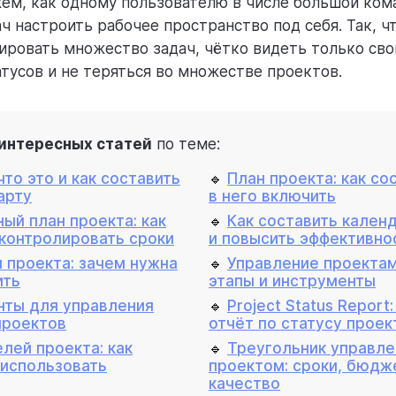
жем, как одному пользователю в числе большой ком
ч настроить рабочее пространство под себя. Так, ч
ировать множество задач, чётко видеть только сво
атусов и не теряться во множестве проектов.
интересных статей
по теме:
что это и как составить
🔹
План проекта: как со
арту
в него включить
ый план проекта: как
🔹
Как составить кален
 контролировать сроки
и повысить эффективно
 проекта: зачем нужна
🔹
Управление проектам
ить
этапы и инструменты
нты для управления
🔹
Project Status Report
проектов
отчёт по статусу проек
лей проекта: как
🔹
Треугольник управле
 использовать
проектом: сроки, бюдж
качество