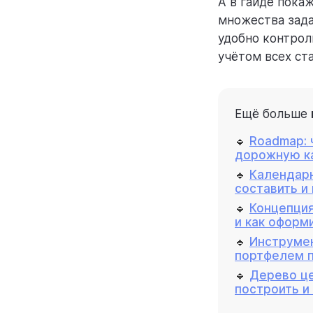
А в гайде пока
множества зада
удобно контрол
учётом всех ст
Ещё больше
🔹
Roadmap: 
дорожную к
🔹
Календарн
составить и
🔹
Концепция
и как оформ
🔹
Инструме
портфелем 
🔹
Дерево це
построить и