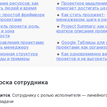
ние ресурсов: как
🔹
Проектное мышление:
ть людей и время
помогает достигать це
s: простой фреймворк
🔹
Как стать проджект-
проектами
менеджером: шаги и р
ель проекта: роль,
🔹
Project Summary: как 
 и зона
краткое описание прое
ности
равления проектами:
🔹
Google Таблицы для 
ть менеджеру
проектами: как организ
ионная структура
🔹
Как одновременно ве
иды и примеры
проектов и не выгорет
оска сотрудника
дится
. Сотруднику с ролью исполнителя — линейног
задачи