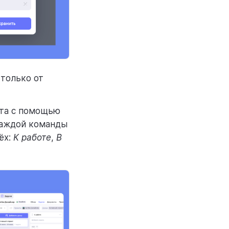
 только от
нта с помощью
каждой команды
ёх:
К работе
,
В