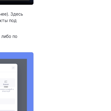
чее). Здесь
екты под
 либо по