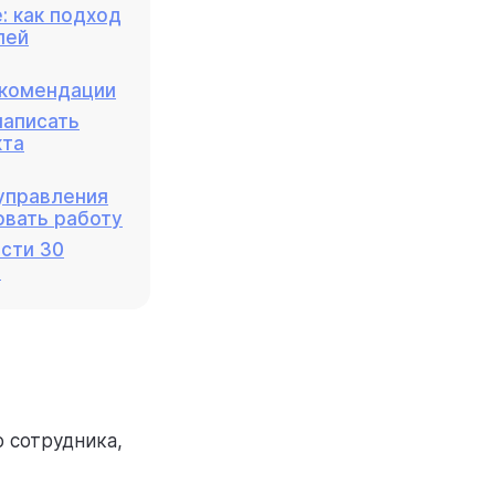
 как подход
лей
екомендации
написать
кта
управления
овать работу
сти 30
ь
о сотрудника,