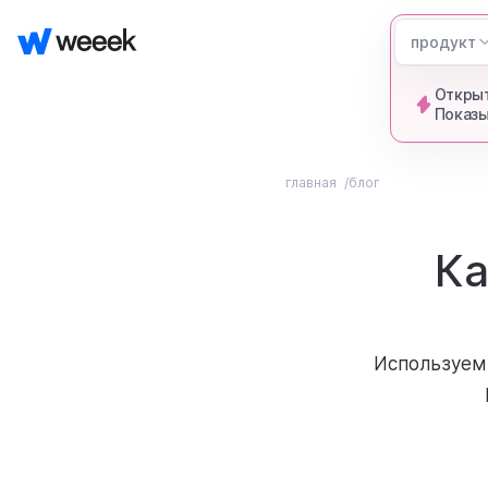
продукт
Открыт
Показы
главная
блог
Ка
Используем 