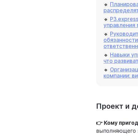
🔹
Планирова
распределя
🔹
P3.expres
управления 
🔹
Руководит
обязанности
ответствен
🔹
Навыки уп
что развива
🔹
Организац
компании: в
Проект и д
👉 Кому приго
выполняющего 