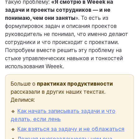
такую проблему:
«
Я смотрю в Weeek на
задачи и проекты сотрудников — и не
понимаю, чем они заняты
». То есть из
помощь
формулировок задач и описания проектов
помогаем научиться работать в Weeek
руководитель не понимал, что именно делают
сотрудники и что происходит с проектами.
Попробуем вместе решить эту проблему на
стыке управленческих навыков и тонкостей
использования Weeek.
Больше о
практиках продуктивности
рассказали в других наших текстах.
Делимся:
🔹
Как начать записывать задачи и что
делать, если лень
🔹
Как взяться за задачу и не облажаться