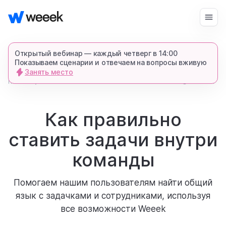
Войти
Начать бесплатно
Открытый вебинар — каждый четверг в 14:00
Показываем сценарии и отвечаем на вопросы вживую
Занять место
запросить демонстрацию
главная
9452
5 мин.
блог
спишемся в Телеграме и все покажем-
расскажем
Как правильно
ставить задачи внутри
продукт
команды
возможности
Помогаем нашим пользователям найти общий
язык с задачками и сотрудниками, используя
для кого
все возможности Weeek