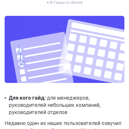
🤓 Гайды по Weeek
ресурсы
блог
полезности и рассказы о приятном
Для кого гайд:
для менеджеров,
цены
руководителей небольших компаний,
тарифные планы для любых команд
руководителей отделов
Недавно один из наших пользователей озвучил