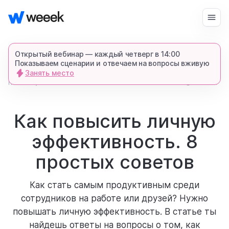
Войти
Начать бесплатно
Открытый вебинар — каждый четверг в 14:00
Показываем сценарии и отвечаем на вопросы вживую
Занять место
запросить демонстрацию
главная
8438
4 мин
блог
спишемся в Телеграме и все покажем-
расскажем
Как повысить личную
эффективность. 8
продукт
простых советов
возможности
Как стать самым продуктивным среди
сотрудников на работе или друзей? Нужно
для кого
повышать личную эффективность. В статье ты
найдешь ответы на вопросы о том, как