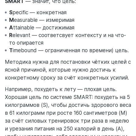
SMART
— значит, что цель:
S
pecific — конкретная
M
easurable — измеримая
A
ttainable — достижимая
R
elevant — соответсвует контексту и на что-
то опирается
T
imebound — ограниченная по времени) цель.
Методика нужна для постановки чётких целей с
ясной причиной, которые нужно достичь к
конкретному сроку за счёт конкретных усилий.
Например, похудеть к лету — плохая цель.
Хорошая цель по системе SMART: похудеть на 5
килограммов (S), чтобы достичь здорового веса
в 61 килограмм при росте 160 сантиметров (M)
за счёт силовых тренировок три раза в неделю
и урезания питания на 250 калорий в день (A),