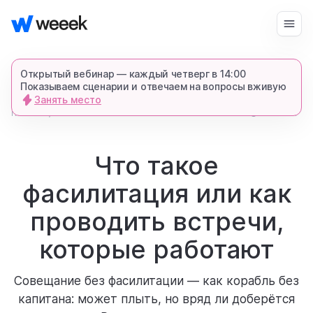
Войти
Начать бесплатно
Открытый вебинар — каждый четверг в 14:00
Показываем сценарии и отвечаем на вопросы вживую
Занять место
запросить демонстрацию
главная
6441
17 мин
блог
спишемся в Телеграме и все покажем-
расскажем
Что такое
фасилитация или как
продукт
проводить встречи,
возможности
которые работают
Совещание без фасилитации — как корабль без
для кого
капитана: может плыть, но вряд ли доберётся