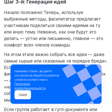
Шаг 3-й: Генерация идей
Начало положено! Теперь, используя
выбранные методы, фасилитатор предлагает
участникам поделиться своими идеями на ту
или иную тему. Неважно, как они будут это
делать — устно или письменно, главное — это
комфорт всех членов команды.
На этом этапе важно собрать все идеи — даже
самые сырые или сказанные «в порядке бреда».
Если участники делятся устно, фасилитатор
Нажимая «Окей», вы даёте
фиксирует каждое предложение на виду у всех
согласие на обработку файлов
cookie в соответствии с
— на флипчарте или доске. Если идеи
Политикой
«накидывают» письменно, фасилитатор
конфиденциальности
собирает их в общий список, чтобы ни одна
Окей
мысль не потерялась.
Если группа работает в гугл-документе или