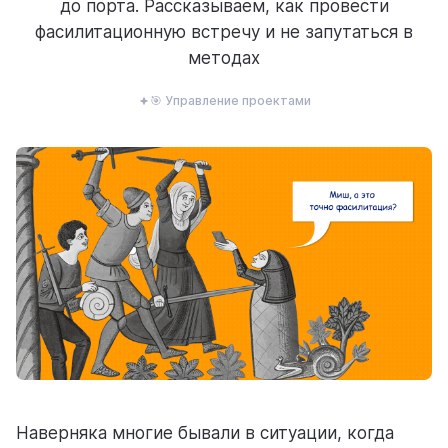
до порта. Рассказываем, как провести
ресурсы
фасилитационную встречу и не запутаться в
методах
🎯 Управление проектами
блог
полезности и рассказы о приятном
цены
тарифные планы для любых команд
Наверняка многие бывали в ситуации, когда