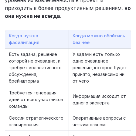
уровень их вовлечённости в проект и
приходить к более продуктивным решениям,
но
она нужна не всегда
.
Когда нужна
Когда можно обойтись
фасилитация
без неё
Есть задача, решение
У задачи есть только
которой не очевидно, и
одно очевидное
требует коллективного
решение, которое будет
обсуждения,
принято, независимо ни
брейншторма
от чего
Требуется генерация
Информация исходит от
идей от всех участников
одного эксперта
команды
Сессии стратегического
Оперативные вопросы с
планирования
чётким планом