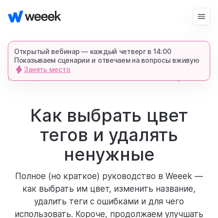
Войти
Начать бесплатно
Открытый вебинар — каждый четверг в 14:00
Показываем сценарии и отвечаем на вопросы вживую
Занять место
запросить демонстрацию
главная
4765
1 мин.
блог
спишемся в Телеграме и все покажем-
расскажем
Как выбрать цвет
тегов и удалять
продукт
ненужные
возможности
Полное (но краткое) руководство в Weeek —
как выбрать им цвет, изменить название,
для кого
удалить теги с ошибками и для чего
использовать. Короче, продолжаем улучшать