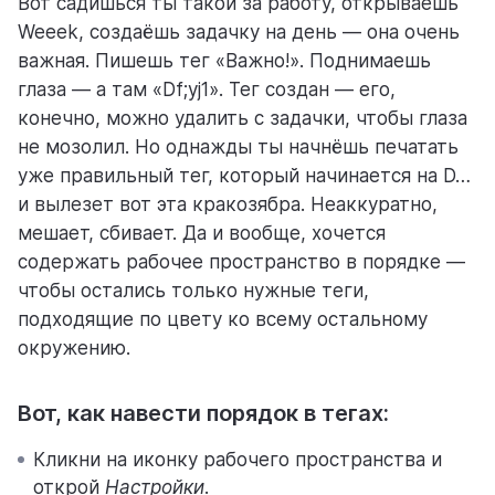
Вот садишься ты такой за работу, открываешь
Weeek, создаёшь задачку на день — она очень
важная. Пишешь тег «Важно!». Поднимаешь
помощь
глаза — а там «Df;yj1». Тег создан — его,
помогаем научиться работать в Weeek
конечно, можно удалить с задачки, чтобы глаза
не мозолил. Но однажды ты начнёшь печатать
уже правильный тег, который начинается на D…
и вылезет вот эта кракозябра. Неаккуратно,
мешает, сбивает. Да и вообще, хочется
содержать рабочее пространство в порядке —
чтобы остались только нужные теги,
подходящие по цвету ко всему остальному
окружению.
Вот, как навести порядок в тегах:
Кликни на иконку рабочего пространства и
открой
Настройки
.