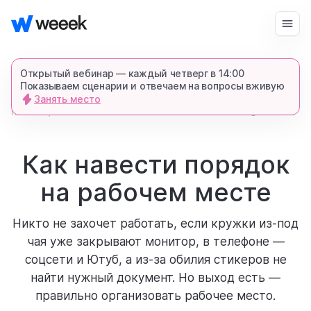
Войти
Начать бесплатно
Открытый вебинар — каждый четверг в 14:00
Показываем сценарии и отвечаем на вопросы вживую
Занять место
запросить демонстрацию
главная
26709
4 мин.
блог
спишемся в Телеграме и все покажем-
расскажем
Как навести порядок
на рабочем месте
продукт
Никто не захочет работать, если кружки из-под
возможности
чая уже закрывают монитор, в телефоне —
соцсети и Ютуб, а из-за обилия стикеров не
найти нужный документ. Но выход есть —
для кого
правильно организовать рабочее место.