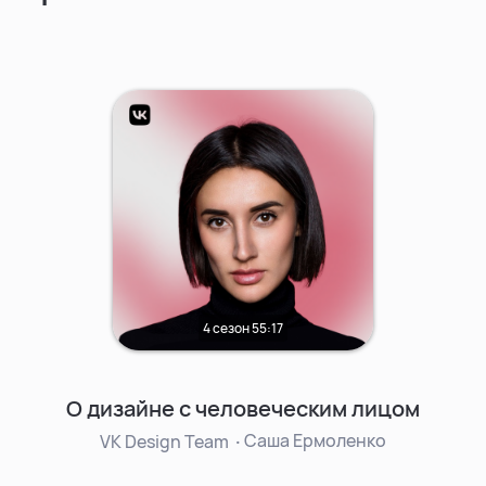
5 сезон
52:04
Дизайн — это чёткая система •
Валерия Образкова, Ecom.tech (ex
Samokat.tech)