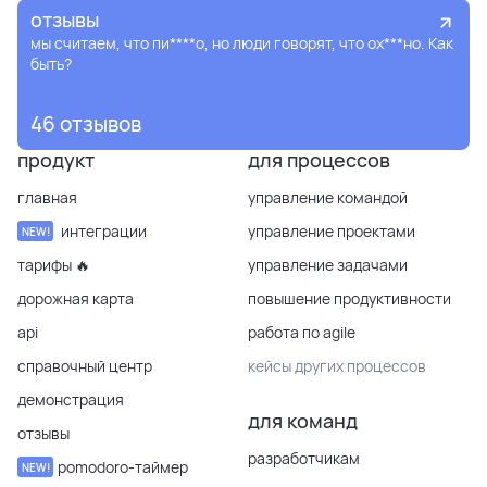
отзывы
мы считаем, что пи****о, но люди говорят, что ох***но. Как
быть?
46 отзывов
продукт
для процессов
главная
управление командой
интеграции
управление проектами
NEW!
тарифы 🔥
управление задачами
дорожная карта
повышение продуктивности
api
работа по agile
справочный центр
кейсы других процессов
демонстрация
для команд
отзывы
разработчикам
pomodoro-таймер
NEW!