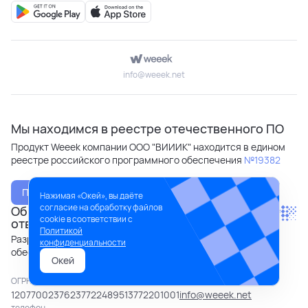
info@weeek.net
Мы находимся в реестре отечественного ПО
Продукт Weeek компании ООО "ВИИИК" находится в едином
реестре российского программного обеспечения
№19382
Подробнее
Нажимая «Окей», вы даёте
согласие на обработку файлов
Общество с ограниченной
cookie в соответствии с
ответственностью "ВИИИК"
Политикой
Разработка компьютерного программного
конфиденциальности
обеспечения
Окей
ОГРН
ИНН
КПП
почта
1207700237623
7722489513
772201001
info@weeek.net
телефон