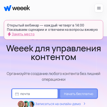
Войти
Начать бесплатно
Открытый вебинар — каждый четверг в 14:00
Показываем сценарии и отвечаем на вопросы вживую
Занять место
креативным командам
запросить демонстрацию
Weeek для управления
спишемся в Телеграме и все покажем-
расскажем
контентом
продукт
Организуйте создание любого контента без лишней
операционки
возможности
Начать бесплатно
для кого
Записаться на онлайн-демо