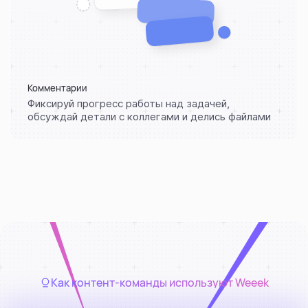
Цвета интерфейса
Расставь яркие акценты
Как контент-команды используют Weeek