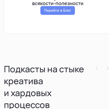
всякости-полезности
Перейти в Блог
Подкасты на стыке
креатива
и хардовых
процессов