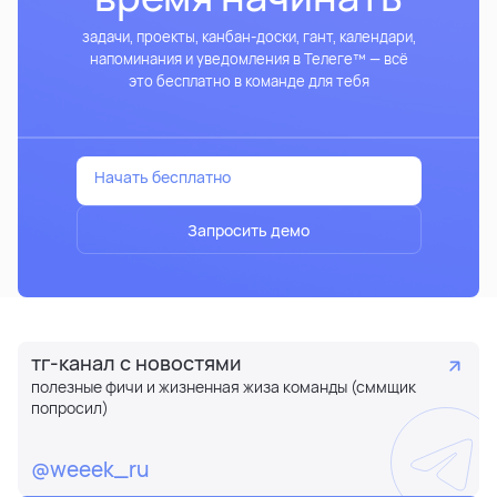
задачи, проекты, канбан-доски, гант, календари,
напоминания и уведомления в Телеге™ — всё
это бесплатно в команде для тебя
Начать бесплатно
Запросить демо
тг-канал с новостями
полезные фичи и жизненная жиза команды (сммщик
попросил)
@weeek_ru