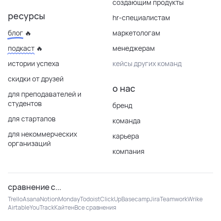
создающим продукты
ресурсы
hr-специалистам
блог 🔥
маркетологам
подкаст 🔥
менеджерам
истории успеха
кейсы других команд
скидки от друзей
о нас
для преподавателей и
студентов
бренд
для стартапов
команда
для некоммерческих
карьера
организаций
компания
сравнение с...
Trello
Asana
Notion
Monday
Todoist
ClickUp
Basecamp
Jira
Teamwork
Wrike
Airtable
YouTrack
Кайтен
Все сравнения