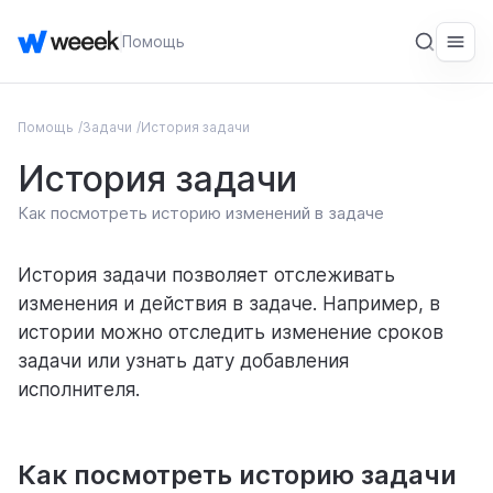
Помощь
Помощь
Задачи
История задачи
ОБЩЕЕ
История задачи
Введение
Как посмотреть историю изменений в задаче
Начало работы
СЕРВИС
История задачи позволяет отслеживать
изменения и действия в задаче. Например, в
Рабочие пространства
истории можно отследить изменение сроков
Задачи
задачи или узнать дату добавления
исполнителя.
Общее
Проекты
Как посмотреть историю задачи
Задачи