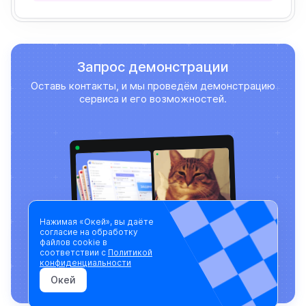
Запрос демонстрации
Оставь контакты, и мы проведём демонстрацию
сервиса и его возможностей.
Нажимая «Окей», вы даёте
согласие на обработку
файлов cookie в
соответствии с
Политикой
Записаться на демо
конфиденциальности
Записаться на демо
Окей
Блог
Поддержка