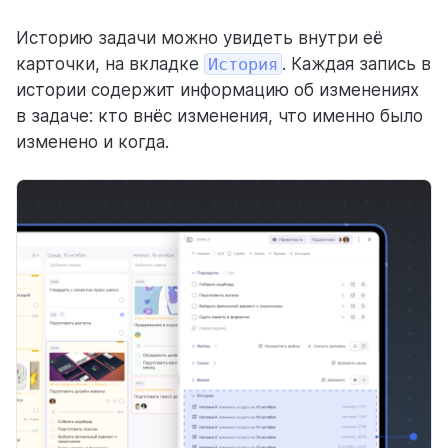
Историю задачи можно увидеть внутри её
Режимы просмотра
карточки, на вкладке
История
. Каждая запись в
Доски
истории содержит информацию об изменениях
в задаче: кто внёс изменения, что именно было
Weeek Android & iOS
изменено и когда.
База знаний
CRM
Пользователи
Аналитика
ГОТОВЫЕ РЕШЕНИЯ С WEEEK
Для команд
Для процессов