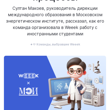
ресурсы
Султан Макоев, руководитель дирекции
международного образования в Московском
энергетическом институте, рассказал, как его
команда организовала в Weeek работу с
иностранными студентами
блог
🫶 Команды, выбравшие Weeek
полезности и рассказы о приятном
цены
тарифные планы для любых команд