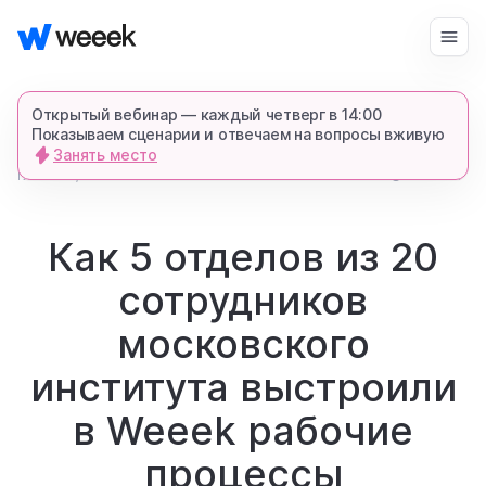
Войти
Начать бесплатно
Открытый вебинар — каждый четверг в 14:00
Показываем сценарии и отвечаем на вопросы вживую
Занять место
запросить демонстрацию
главная
3510
3 мин.
блог
спишемся в Телеграме и все покажем-
расскажем
Как 5 отделов из 20
сотрудников
продукт
московского
возможности
института выстроили
в Weeek рабочие
для кого
процессы