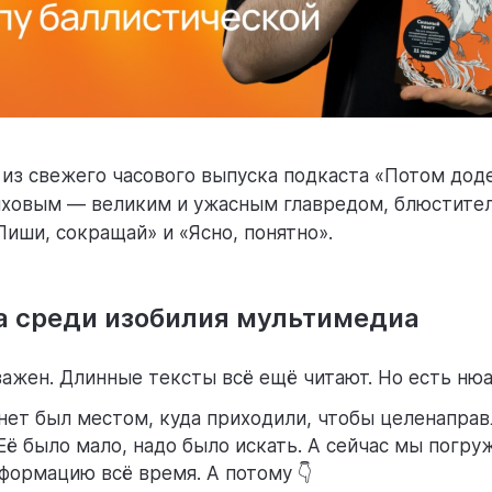
 из свежего часового выпуска подкаста «Потом дод
ховым — великим и ужасным главредом, блюстител
Пиши, сокращай» и «Ясно, понятно».
та среди изобилия мультимедиа
важен. Длинные тексты всё ещё читают. Но есть нюа
нет был местом, куда приходили, чтобы целенаправ
ё было мало, надо было искать. А сейчас мы погру
формацию всё время. А потому 👇