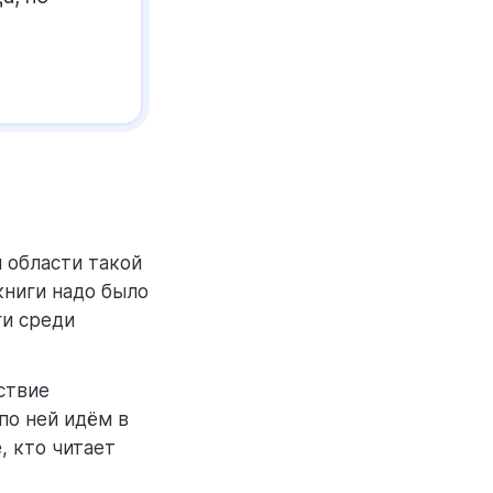
 области такой
книги надо было
ги среди
ствие
по ней идём в
, кто читает