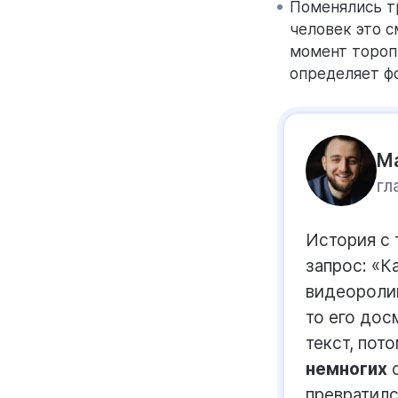
Поменялись тр
человек это с
момент тороп
определяет ф
М
гл
История с 
запрос: «К
видеоролик
то его дос
текст, пот
немногих
с
превратилс