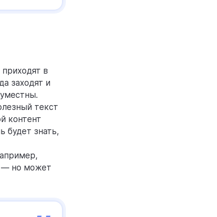
 приходят в
да заходят и
 уместны.
полезный текст
ой контент
ь будет знать,
Например,
и — но может