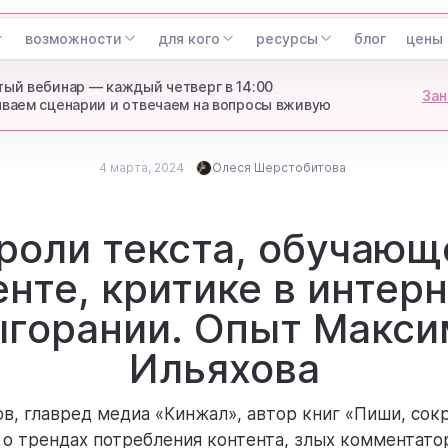
возможности
для кого
ресурсы
блог
цены
ый вебинар — каждый четверг в 14:00
Зан
ваем сценарии и отвечаем на вопросы вживую
4 марта, 2024
Олеся Шерстобитова
Опубликовано
4 марта, 2024
Олеся Шерстобитова
роли текста, обучаю
Updated
Автор блога Weeek
енте, критике в интерн
ыгорании. Опыт Макси
Ильяхова
в, главред медиа «Кинжал», автор книг «Пиши, сокр
 о трендах потребления контента, злых комментатор