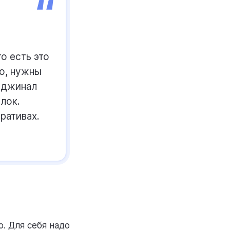
о есть это
ло, нужны
иджинал
лок.
рративах.
о. Для себя надо