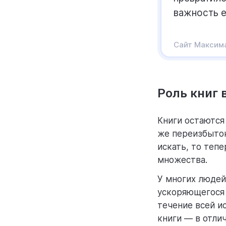
важность е
Сайт Максим
Роль книг 
Книги остаются
же переизбыток
искать, то теп
множества.
У многих людей
ускоряющегося 
течение всей и
книги — в отлич