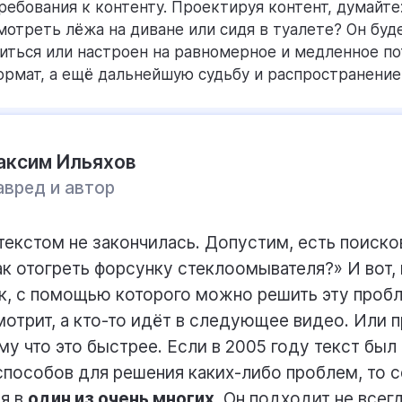
ебования к контенту. Проектируя контент, думайте:
мотреть лёжа на диване или сидя в туалете? Он буде
иться или настроен на равномерное и медленное п
ормат, а ещё дальнейшую судьбу и распространение
аксим Ильяхов
авред и автор
текстом не закончилась. Допустим, есть поиск
ак отогреть форсунку стеклоомывателя?» И вот,
, с помощью которого можно решить эту пробл
мотрит, а кто-то идёт в следующее видео. Или 
ому что это быстрее. Если в 2005 году текст был
пособов для решения каких-либо проблем, то с
я в
один из очень многих
. Он подходит не всегд