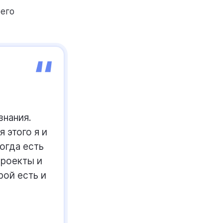
 его
знания.
 этого я и
когда есть
проекты и
рой есть и