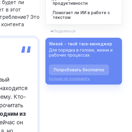
 будет ли
продуктивности
т в этот
Помогает ли ИИ в работе с
отребление? Это
текстом
 контента
Поделиться
Weeek - твой таск-менеджер
Для порядка в голове, жизни и
рабочих процессах
Попробовать бесплатно
овый
Больше не показывать
 находится
ему. Кто-
прочитать
одним из
ейчас он
а, но