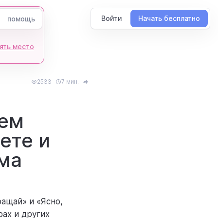
Войти
Начать бесплатно
помощь
ять место
2533
7 мин.
щем
ете и
ма
ащай» и «Ясно,
ах и других