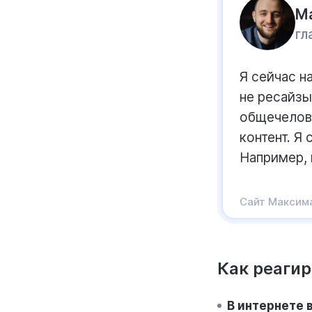
М
гл
Я сейчас н
не ресайзы
общечелове
контент. Я
Например, 
Сайт Максим
Как реагир
В интернете в