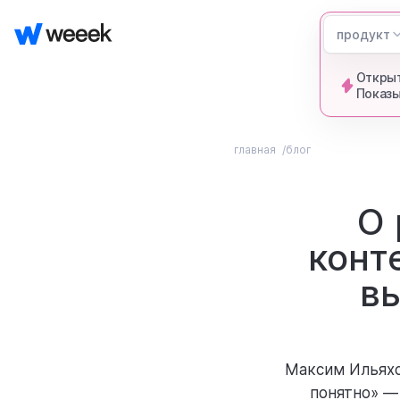
продукт
Открыт
Показы
главная
блог
О 
конт
в
Максим Ильяхо
понятно» —