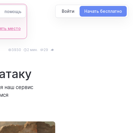
Войти
Начать бесплатно
помощь
ять место
3930
2 мин.
29
атаку
ля наш сервис
мся