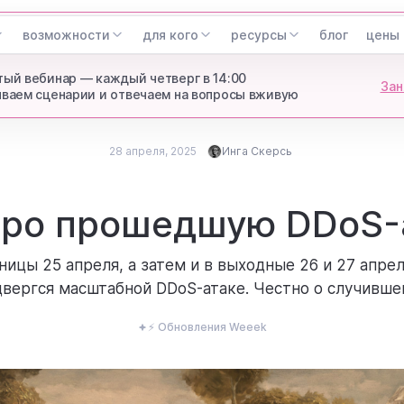
возможности
для кого
ресурсы
блог
цены
ый вебинар — каждый четверг в 14:00
Зан
ваем сценарии и отвечаем на вопросы вживую
28 апреля, 2025
Инга Скерсь
Опубликовано
28 апреля, 2025
Инга Скерсь
про прошедшую DDoS-
Updated
CEO & Co-Founder WEEEK
ницы 25 апреля, а затем и в выходные 26 и 27 апре
двергся масштабной DDoS-атаке. Честно о случивше
⚡ Обновления Weeek