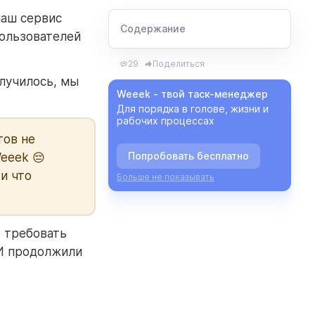
наш сервис
Содержание
ользователей
29
Поделиться
олучилось, мы
Weeek - твой таск-менеджер
Для порядка в голове, жизни и
рабочих процессах
тов не
Попробовать бесплатно
Weeek 😔
и что
Больше не показывать
 требовать
 И продолжили