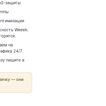
DoS-защиты
уппы
оптимизации
сность Weeek.
вторятся.
аем на
афика 24/7.
азу пишите в
личку — они