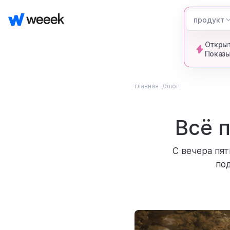
продукт
Открыт
Показы
главная
блог
Всё 
С вечера пят
по