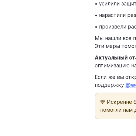
• усилили защи
• нарастили ре
• произвели ра
Мы нашли все п
Эти меры помог
Актуальный ст
оптимизацию на
Если же вы отк
поддержку
@we
💙 Искренне 
помогли нам 