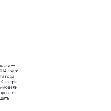
ности —
014 года:
18 года
K за три
h-модели,
орень от
ащать