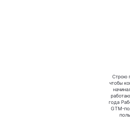
Строю 
чтобы ко
начина
работаю
года Раб
GTM-под
поль