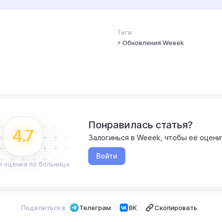
Теги
⚡ Обновления Weeek
Понравилась статья?
4.7
Залогинься в Weeek, чтобы её оцени
Войти
я оценка по больнице
Поделиться в
Телеграм
ВК
Скопировать