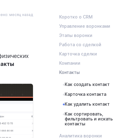
ено: месяц назад
Коротко о CRM
Управление воронками
Этапы воронки
Работа со сделкой
Карточка сделки
физических
Компании
такты
Контакты
Как создать контакт
Карточка контакта
Как удалить контакт
Как сортировать,
фильтровать и искать
контакты
Аналитика воронки