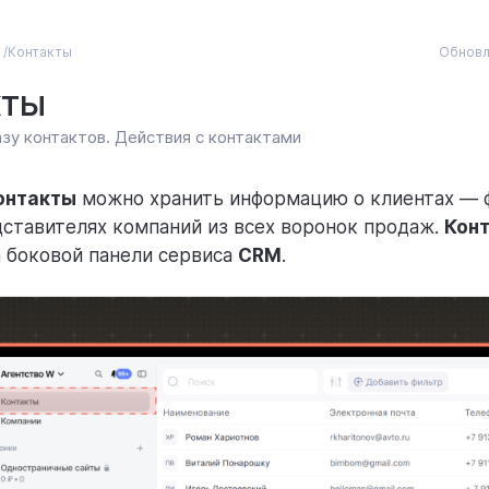
Обновл
Контакты
кты
азу контактов. Действия с контактами
онтакты
можно хранить информацию о клиентах — 
дставителях компаний из всех воронок продаж.
Кон
а боковой панели сервиса
CRM
.