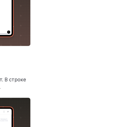
т. В строке
.