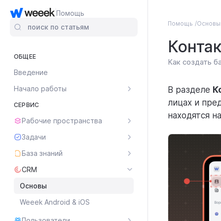
Помощь
Помощь
Основы
поиск по статьям
Конта
ОБЩЕЕ
Как создать б
Введение
Начало работы
В разделе
К
лицах и пре
СЕРВИС
находятся н
Рабочие пространства
Задачи
База знаний
CRM
Основы
Weeek Android & iOS
Пользователи