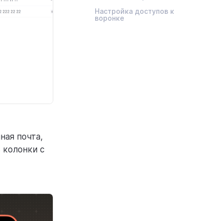
Настройка доступов к
воронке
ная почта,
 колонки с