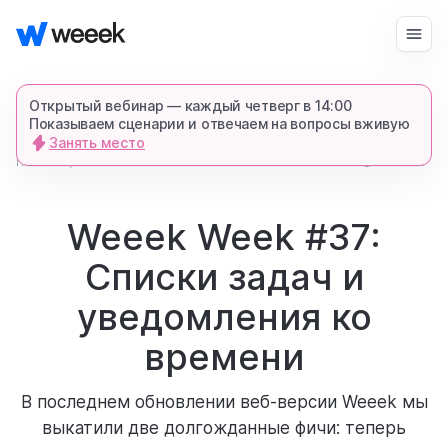
Войти
Начать бесплатно
Открытый вебинар — каждый четверг в 14:00
Показываем сценарии и отвечаем на вопросы вживую
Занять место
запросить демонстрацию
главная
4470
1 мин.
блог
спишемся в Телеграме и все покажем-
расскажем
Weeek Week #37:
Списки задач и
продукт
уведомления ко
возможности
времени
В последнем обновлении веб-версии Weeek мы
для кого
выкатили две долгожданные фичи: теперь