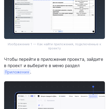
Режимы просмотра
Доски
Weeek Android & iOS
База знаний
Изображение 1 — Как найти приложения, подключённые к
проекту
CRM
Чтобы перейти в приложения проекта, зайдите
Пользователи
в проект и выберите в меню раздел
Аналитика
Приложения
.
ГОТОВЫЕ РЕШЕНИЯ С WEEEK
Для команд
Для процессов