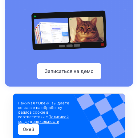
Записаться на демо
Нажимая «Окей», вы даёте
согласие на обработку
файлов cookie в
соответствии с
Политикой
Записаться на демо
конфиденциальности
Окей
Блог