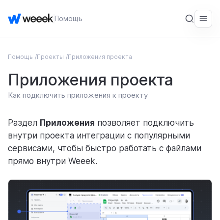
Помощь
Помощь
Проекты
Приложения проекта
ОБЩЕЕ
Приложения проекта
Введение
Как подключить приложения к проекту
Начало работы
СЕРВИС
Раздел
Приложения
позволяет подключить
внутри проекта интеграции с популярными
Рабочие пространства
сервисами, чтобы быстро работать с файлами
Задачи
прямо внутри Weeek.
Общее
Проекты
Задачи