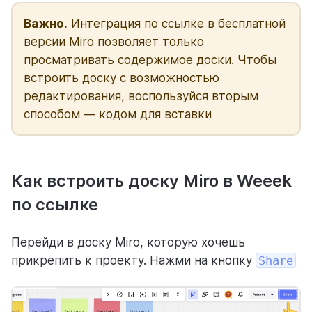
Важно.
Интеграция по ссылке в бесплатной
Интеграции и API
версии Miro позволяет только
Мини-сервисы
просматривать содержимое доски. Чтобы
встроить доску с возможностью
Как оплатить
редактирования, воспользуйся вторым
способом — кодом для вставки
Weeek Android & iOS
Задачи
База знаний
Как встроить доску Miro в Weeek
по ссылке
CRM
Пользователи
Перейди в доску Miro, которую хочешь
Аналитика
прикрепить к проекту. Нажми на кнопку
Share
ГОТОВЫЕ РЕШЕНИЯ С WEEEK