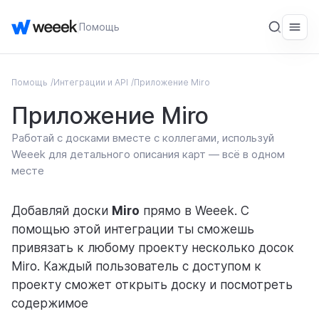
Помощь
Помощь
Интеграции и API
Приложение Miro
ОБЩЕЕ
Приложение Miro
Введение
Работай с досками вместе с коллегами, используй
Начало работы
Weeek для детального описания карт — всё в одном
месте
СЕРВИС
Рабочие пространства
Добавляй доски
Miro
прямо в Weeek. С
помощью этой интеграции ты сможешь
Аккаунт
привязать к любому проекту несколько досок
Рабочее пространство
Miro. Каждый пользователь с доступом к
проекту сможет открыть доску и посмотреть
Уведомления
содержимое
Импорт