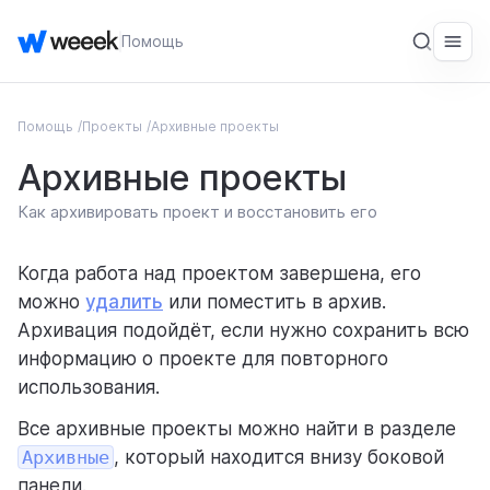
Помощь
Помощь
Проекты
Архивные проекты
ОБЩЕЕ
Архивные проекты
Введение
Как архивировать проект и восстановить его
Начало работы
СЕРВИС
Когда работа над проектом завершена, его
можно
удалить
или поместить в архив.
Рабочие пространства
Архивация подойдёт, если нужно сохранить всю
Задачи
информацию о проекте для повторного
использования.
Общее
Все архивные проекты можно найти в разделе
Проекты
Архивные
, который находится внизу боковой
панели.
Задачи