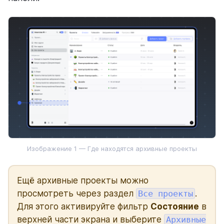
Режимы просмотра
Доски
Weeek Android & iOS
База знаний
CRM
Пользователи
Аналитика
Изображение 1 — Где находятся архивные проекты
ГОТОВЫЕ РЕШЕНИЯ С WEEEK
Ещё архивные проекты можно
Для команд
просмотреть через раздел
Все проекты
.
Для этого активируйте фильтр
Состояние
в
Для процессов
верхней части экрана и выберите
Архивные