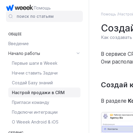
Помощь
Помощь
Настро
поиск по статьям
Создай
ОБЩЕЕ
Как создавать
Введение
Начало работы
В сервисе C
Они распола
Первые шаги в Weeek
Начни ставить Задачи
Создай Базу знаний
Создай 
Настрой продажи в CRM
В разделе
К
Пригласи команду
Подключи интеграции
О Weeek Android & iOS
СЕРВИС