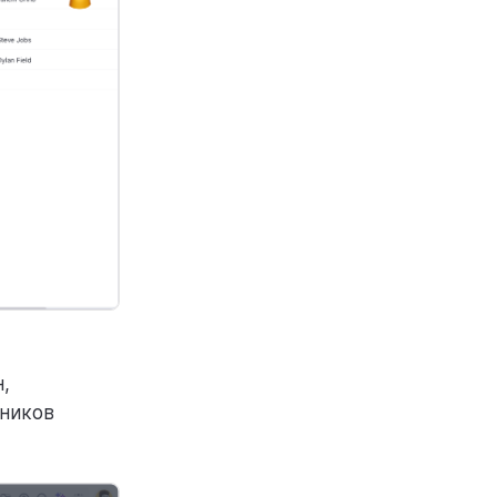
,
тников