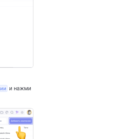
ии
и нажми