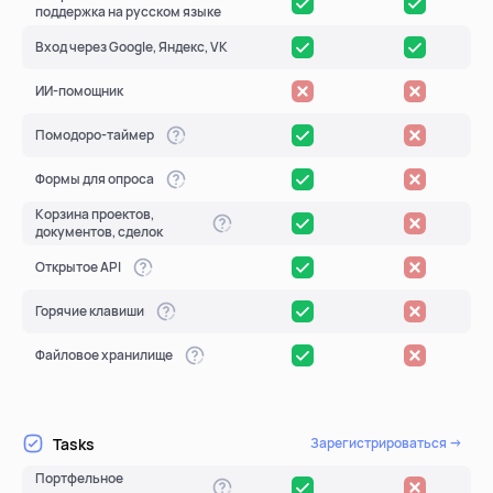
поддержка на русском языке
Вход через Google, Яндекс, VK
помощь
ИИ-помощник
помогаем научиться работать в Weeek
Помодоро-таймер
Формы для опроса
Корзина проектов,
документов, сделок
Открытое API
Горячие клавиши
Файловое хранилище
Tasks
Зарегистрироваться →
Портфельное