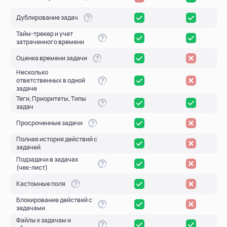
Дублирование задач
Тайм-трекер и учет
затраченного времени
Оценка времени задачи
Несколько
ответственных в одной
задаче
Теги, Приоритеты, Типы
задач
Просроченные задачи
Полная история действий с
задачей
Подзадачи в задачах
(чек-лист)
Кастомные поля
Блокирование действий с
задачами
Файлы к задачам и