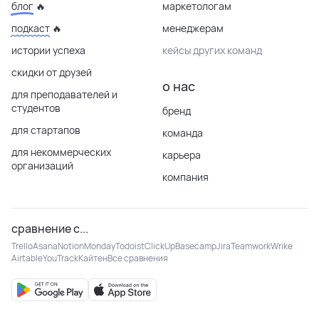
блог 🔥
маркетологам
подкаст 🔥
менеджерам
истории успеха
кейсы других команд
скидки от друзей
о нас
для преподавателей и
студентов
бренд
для стартапов
команда
для некоммерческих
карьера
организаций
компания
сравнение с...
Trello
Asana
Notion
Monday
Todoist
ClickUp
Basecamp
Jira
Teamwork
Wrike
Airtable
YouTrack
Кайтен
Все сравнения