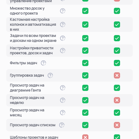
управление проектами
Множество досок у
одного проекта
Кастомная настройка
колонок и автоматизация
в них
Задачи по всем проектам
и доскам на одном экране
Настройки приватности
проектов, досок и задач
Фильтры задач
Группировка задач
Просмотр задач на
диаграмме Ганта
Просмотр задач на
неделю
Просмотр задач на
месяц
Просмотр задач списком
Шаблоны проектов и задач