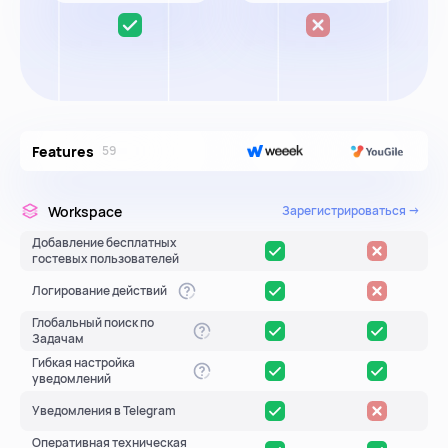
ресурсы
Features
59
блог
полезности и рассказы о приятном
Workspace
Зарегистрироваться →
Добавление бесплатных
гостевых пользователей
Логирование действий
Глобальный поиск по
Задачам
цены
Гибкая настройка
тарифные планы для любых команд
уведомлений
Уведомления в Telegram
Оперативная техническая