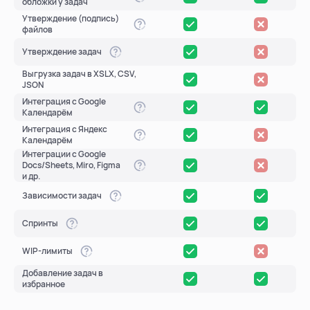
обложки у задач
Утверждение (подпись)
файлов
Утверждение задач
Выгрузка задач в XSLX, CSV,
JSON
Интеграция с Google
Календарём
Интеграция с Яндекс
Календарём
Интеграции с Google
Docs/Sheets, Miro, Figma
и др.
Зависимости задач
Спринты
WIP-лимиты
Добавление задач в
избранное