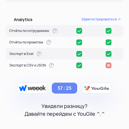
Analytics
Зарегистрироваться →
Отчёты по сотрудникам
Отчёты по проектам
Экспорт в Exel
Экспорт в CSV и JSON
57 : 25
Увидели разницу?
Давайте перейдем с YouGile ^.^