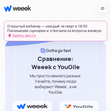
Войти
Начать бесплатно
Открытый вебинар — каждый четверг в 14:00
Показываем сценарии и отвечаем на вопросы вживую
Занять место
запросить демонстрацию
спишемся в Телеграме и все покажем-
Gotta go fast
расскажем
Сравнение:
Weeek с YouGile
продукт
Мы просто немного разные.
Узнайте, почему люди
возможности
выбирают Weeek , а не
YouGile.
для кого