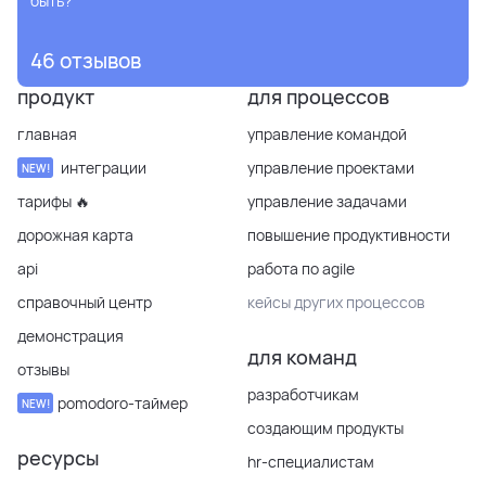
быть?
46 отзывов
продукт
для процессов
главная
управление командой
интеграции
управление проектами
NEW!
тарифы 🔥
управление задачами
дорожная карта
повышение продуктивности
api
работа по agile
справочный центр
кейсы других процессов
демонстрация
для команд
отзывы
разработчикам
pomodoro-таймер
NEW!
создающим продукты
ресурсы
hr-специалистам