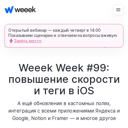
Войти
Начать бесплатно
Открытый вебинар — каждый четверг в 14:00
Показываем сценарии и отвечаем на вопросы вживую
Занять место
запросить демонстрацию
главная
1779
3 мин
блог
спишемся в Телеграме и все покажем-
расскажем
Weeek Week #99:
повышение скорости
продукт
и теги в iOS
возможности
А ещё обновления в кастомных полях,
интеграция с всеми приложениями Яндекса и
для кого
Google, Notion и Framer — и многое другое