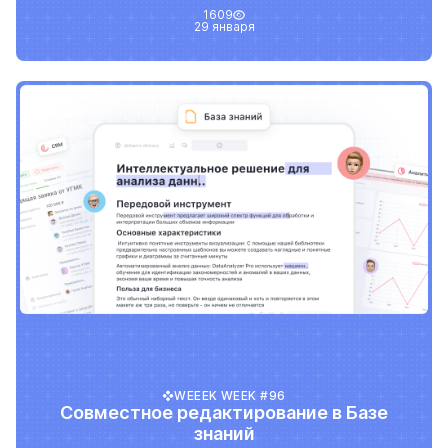
1609
29 января
WEEEK WEEK #96
Совместное редактирование в Базе
знаний