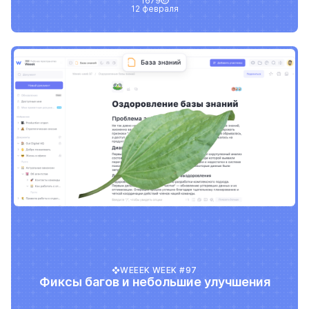
1679
12 февраля
WEEEK WEEK #97
Фиксы багов и небольшие улучшения