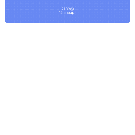
2183
15 января