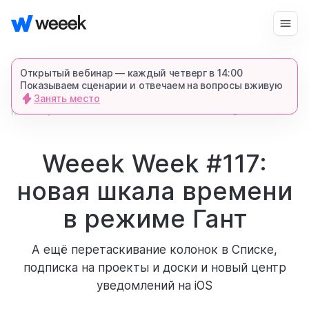
Войти
Начать бесплатно
Открытый вебинар — каждый четверг в 14:00
Показываем сценарии и отвечаем на вопросы вживую
Занять место
запросить демонстрацию
главная
1499
5 мин
6
блог
спишемся в Телеграме и все покажем-
расскажем
Weeek Week #117:
новая шкала времени
продукт
в режиме Гант
возможности
А ещё перетаскивание колонок в Списке,
подписка на проекты и доски и новый центр
для кого
уведомлений на iOS