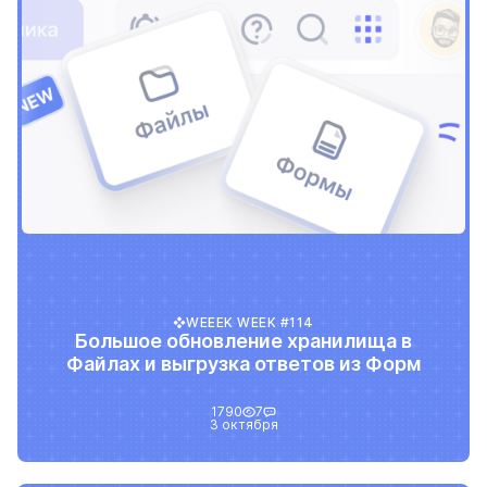
WEEEK WEEK #114
Большое обновление хранилища в
Файлах и выгрузка ответов из Форм
1790
7
3 октября