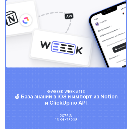
WEEEK WEEK #113
🍏 База знаний в iOS и импорт из Notion
и ClickUp по API
2076
16 сентября