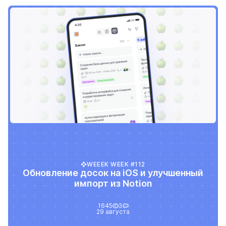
WEEEK WEEK #112
Обновление досок на iOS и улучшенный
импорт из Notion
1645
3
29 августа