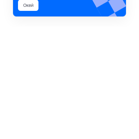
Окей
время начинать
задачи, проекты, канбан-доски, гант, календари,
напоминания и уведомления в Телеге™ — всё
это бесплатно в команде для тебя