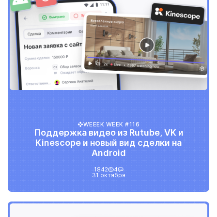
WEEEK WEEK #116
Поддержка видео из Rutube, VK и
Kinescope и новый вид сделки на
Android
1842
4
31 октября