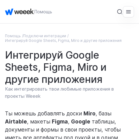
Помощь
Помощь
Подключи интеграции
ОБЩЕЕ
Интегрируй Google Sheets, Figma, Miro и другие приложения
Введение
Интегрируй Google
Начало работы
Sheets, Figma, Miro и
Первые шаги в Weeek
другие приложения
Начни ставить Задачи
Как интегрировать твои любимые приложения в
проекты Weeek
Создай Базу знаний
Ты можешь добавлять доски
Miro
, базы
Настрой продажи в CRM
Airtable
, макеты
Figma
,
Google
таблицы,
Пригласи команду
документы и формы в свои проекты, чтобы
иметь все артефакты под рукой и в одном
Подключи интеграции