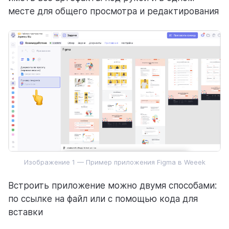
месте для общего просмотра и редактирования
О Weeek Android & iOS
СЕРВИС
Рабочие пространства
Задачи
База знаний
CRM
Пользователи
Изображение 1 — Пример приложения Figma в Weeek
Аналитика
Встроить приложение можно двумя способами:
ГОТОВЫЕ РЕШЕНИЯ С WEEEK
по ссылке на файл или с помощью кода для
Для команд
вставки