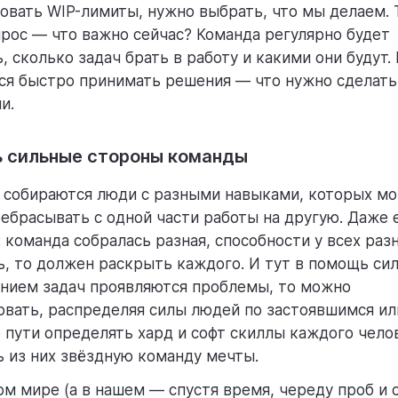
вать WIP-лимиты, нужно выбрать, что мы делаем. 
прос — что важно сейчас? Команда регулярно будет
, сколько задач брать в работу и какими они будут.
ся быстро принимать решения — что нужно сделат
и.
ь сильные стороны команды
е собираются люди с разными навыками, которых м
ебрасывать с одной части работы на другую. Даже е
о: команда собралась разная, способности у всех раз
, то должен раскрыть каждого. И тут в помощь сил
ением задач проявляются проблемы, то можно
вать, распределяя силы людей по застоявшимся и
о пути определять хард и софт скиллы каждого чело
 из них звёздную команду мечты.
ном мире (а в нашем — спустя время, череду проб и 