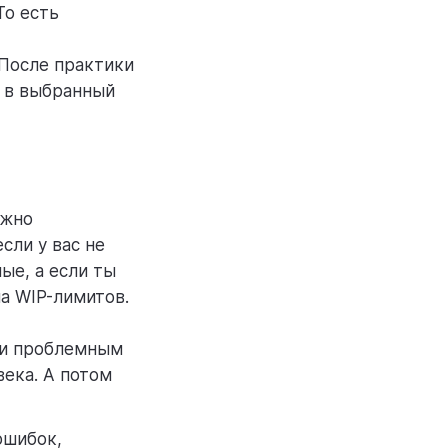
То есть
 После практики
ь в выбранный
ожно
сли у вас не
ные, а если ты
а WIP-лимитов.
ли проблемным
века. А потом
ошибок,