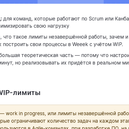
д:
для команд, которые работают по Scrum или Канб
тимизировать свою нагрузку
и, что такое лимиты незавершённой работы, зачем и 
к построить свои процессы в Weeek с учётом WIP.
 большая теоретическая часть — потому что настро
минут, но реализовывать их придётся в реальном ми
 WIP-лимиты
— work in progress, или лимиты незавершённой рабо
орые ограничивают количество задач на каждом эта
пользуются в Agile-командах, при разработке ПО, на