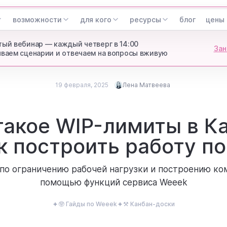
возможности
для кого
ресурсы
блог
цены
ый вебинар — каждый четверг в 14:00
Зан
ваем сценарии и отвечаем на вопросы вживую
19 февраля, 2025
Лена Матвеева
Опубликовано
19 февраля, 2025
Лена Матвеева
такое WIP-лимиты в К
Updated
ex Head of Marketing Weeek
к построить работу п
 по ограничению рабочей нагрузки и построению ко
помощью функций сервиса Weeek
🤓 Гайды по Weeek
⚒️ Канбан-доски