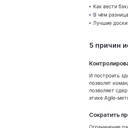
Как вести бэ
В чём разница
Лучшие доски
5 причин 
Контролирова
И построить зд
позволят коман
позволяет сдер
этике Agile-ме
Сократить п
Ограничение ра