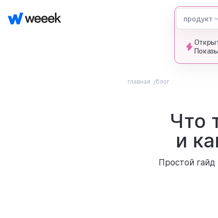
продукт
Открыт
Показы
главная
блог
Что 
и ка
Простой гайд