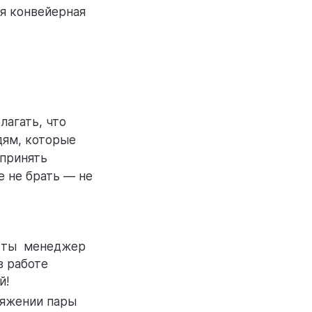
я конвейерная
лагать, что
дям, которые
 принять
е не брать — не
 ты менеджер
в работе
й!
тяжении пары