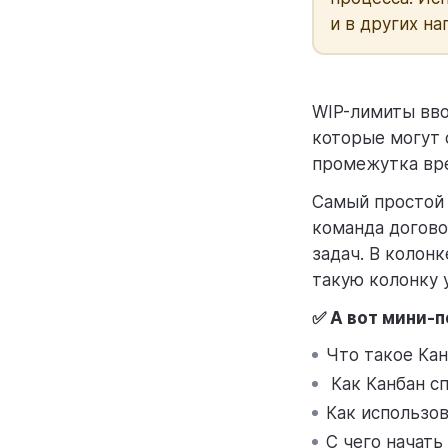
и в других на
WIP-лимиты вв
которые могут 
промежутка вре
Самый простой 
команда догово
задач. В колон
такую колонку 
✅ А вот мини-п
Что такое Ка
Как Канбан с
Как использо
С чего начать