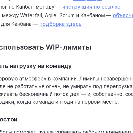
клог по Канбан-методу —
инструкция по ссылке
 между Waterfall, Agile, Scrum и Канбаном —
объясн
 для Канбана —
подборка здесь
использовать WIP-лимиты
ть нагрузку на команду
оровую атмосферу в компании. Лимиты незавершён
де не работать «в огне», не умирать под перегрузк
живать бесконечный поток дел — и, собственно, со
тодики, когда команда и люди на первом месте.
ростои
боты поможет лучше управлять рабочим временем 