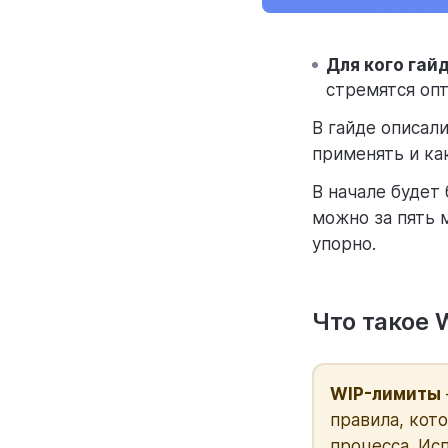
Для кого гай
стремятся оп
В гайде описал
применять и ка
В начале будет
можно за пять 
упорно.
Что такое
WIP-лимиты
правила, кот
процесса. Ис