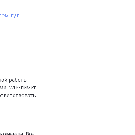
яем тут
ной работы
ами. WIP-лимит
ответствовать
команды. Во-