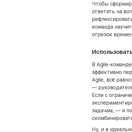
Чтобы сформиро
ответить на во
рефлексировать
команда научит
отрезок времен
Использоват
В Agile-команд
эффективно пер
Agile, всё равн
— руководитель
Если с огранич
экспериментиро
задачам, — и п
скомбинировать
Ну, и в идеаль