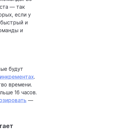
ста — так
орых, если у
 быстрый и
оманды и
рые будут
инкрементах
.
тво времени.
льше 16 часов.
озировать
—
тает