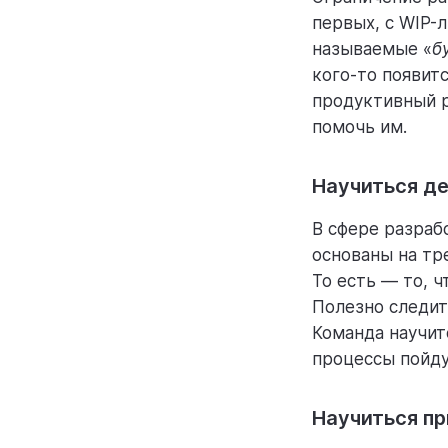
первых, с WIP-
называемые «
б
кого-то появит
продуктивный р
помочь им.
Научиться де
В сфере разраб
основаны на тр
То есть — то, 
Полезно следит
Команда научит
процессы пойду
Научиться пр