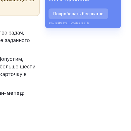
Попробовать бесплатно
Больше не показывать
тво задач,
е заданного
Допустим,
 больше шести
карточку в
ан-метод: