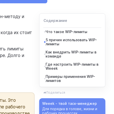
ан-методу и
Содержание
Что такое WIP-лимиты
когда их стоит
5 причин использовать WIP-
лимиты
ить лимиты
Как внедрить WIP-лимиты в
ре. Долго и
команде
Где настроить WIP-лимиты в
Weeek
Примеры применения WIP-
лимитов
Поделиться
ты. Это
Weeek - твой таск-менеджер
пе рабочего
Для порядка в голове, жизни и
 производстве
рабочих процессах