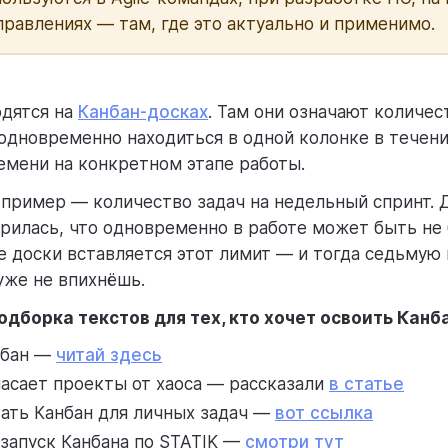
правлениях — там, где это актуально и применимо.
одятся на
Канбан-досках
. Там они означают количес
одновременно находиться в одной колонке в течени
мени на конкретном этапе работы.
пример — количество задач на недельный спринт. 
рилась, что одновременно в работе может быть не
ке доски вставляется этот лимит — и тогда седьмую 
уже не впихнёшь.
одборка текстов для тех, кто хочет освоить Канб
нбан —
читай здесь
пасает проекты от хаоса — рассказали
в статье
вать Канбан для личных задач —
вот ссылка
 запуск Канбана по STATIK —
смотри тут