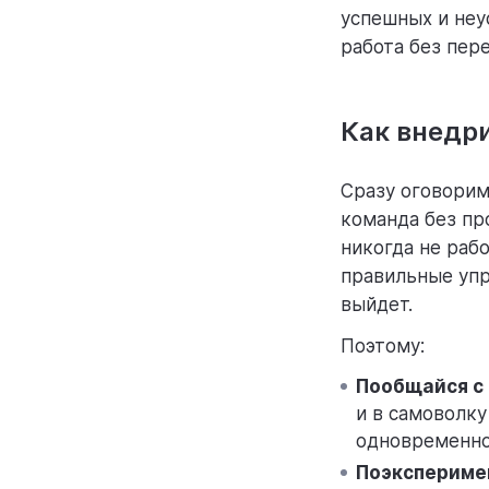
успешных и неу
работа без пер
Как внедр
Сразу оговоримс
команда без пр
никогда не раб
правильные упр
выйдет.
Поэтому:
Пообщайся с 
и в самоволку
одновременно,
Поэксперимен