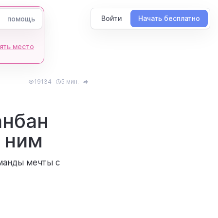
Войти
Начать бесплатно
помощь
ять место
19134
5 мин.
анбан
о ним
манды мечты с